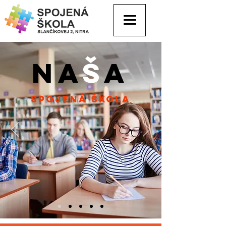
na
š
a
spojená škola