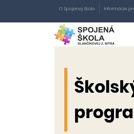
O Spojenej škole
Informácie pr
S
Školsk
progr