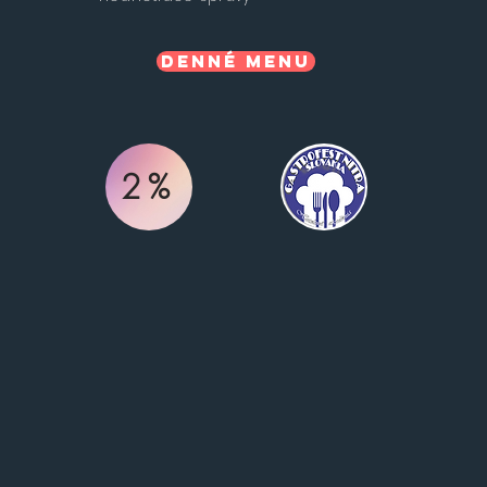
Denné menu
2%