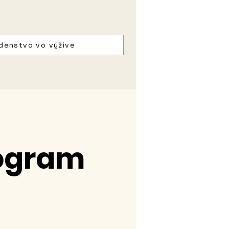
denstvo vo výžive
rogram