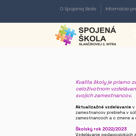
O Spojenej škole
Informácie pr
S
Kvalita školy je priamo 
celoživotnom vzdelávaní
svojich zamestnancov.
Aktualizačné vzdelávanie
v 
zamestnancov prebieha v súl
zamestnancoch a o zmene a d
Školský rok 2022/2023
Vzdelávanie pedagogických z