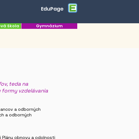
EduPage
ová škola
Gymnázium
ľov, teda na
 formy vzdelávania
tnancov a odborných
och a odborných
 Plánu obnovy a odolnosti