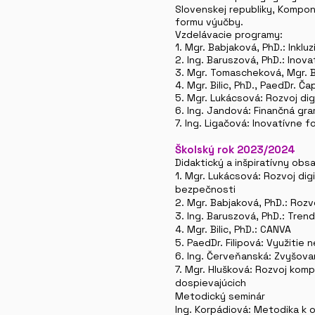
Slovenskej republiky, Kompon
formu výučby.
Vzdelávacie programy:
1.
Mgr. Babjaková, PhD.: Inklu
2. Ing. Baruszová, PhD.: Inov
3. Mgr. Tomascheková, Mgr. Bil
4. Mgr. Bilic, PhD., PaedDr. Ča
5. Mgr. Lukácsová: Rozvoj dig
6. Ing. Jandová: Finančná gr
7. Ing. Ligačová: Inovatívne 
Školský rok 2023/2024
Didaktický a inšpiratívny obs
1. Mgr. Lukácsová: Rozvoj di
bezpečnosti
2. Mgr. Babjaková, PhD.: Rozv
3. Ing. Baruszová, PhD.: Tren
4. Mgr. Bilic, PhD.: CANVA
5. PaedDr. Filipová: Využitie
6. Ing. Červeňanská: Zvyšova
7. Mgr. Hlušková: Rozvoj kom
dospievajúcich
Metodický seminár
Ing. Korpádiová: Metodika k 