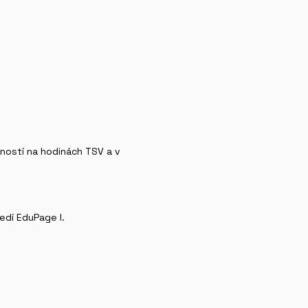
pností na hodinách TSV a v
edí EduPage I.