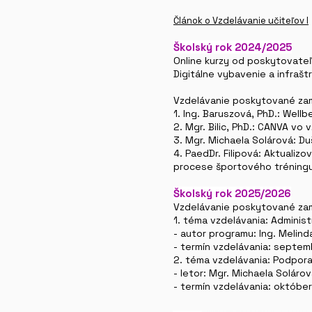
Článok o Vzdelávanie učiteľov I
Školský rok 2024/2025
Online kurzy od poskytovate
Digitálne vybavenie a infrašt
Vzdelávanie poskytované zam
1. Ing. Baruszová, PhD.: Wel
2. Mgr. Bilic, PhD.: CANVA vo 
3. Mgr. Michaela Solárová: D
4. PaedDr. Filipová: Aktuali
procese športového tréning
Školský rok 2025/2026
Vzdelávanie poskytované za
1. téma vzdelávania: Admini
- autor programu: Ing. Melind
- termín vzdelávania: septe
2. téma vzdelávania: Podpora
- letor: Mgr. Michaela Soláro
- termín vzdelávania: októb