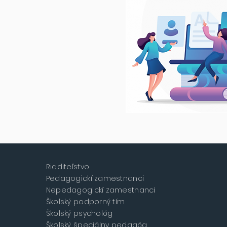
Riaditeľstvo
Pedagogickí zamestnanci
Nepedagogickí zamestnanci
Školský podporný tím
Školský psychológ
Školský špeciálny pedagóg