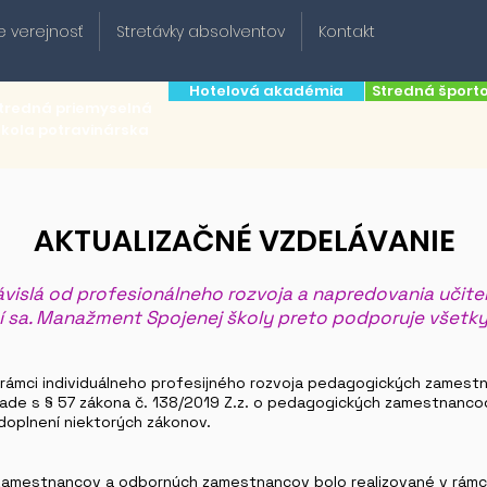
e verejnosť
Stretávky absolventov
Kontakt
Hotelová akadémia
Stredná šport
tredná priemyselná
škola potravinárska
AKTUALIZAČNÉ VZDELÁVANIE
závislá od profesionálneho rozvoja a napredovania učite
 sa. Manažment Spojenej školy preto podporuje všetky
rámci individuálneho profesijného rozvoja pedagogických zames
ade s § 57 zákona č. 138/2019 Z.z. o pedagogických zamestnanc
oplnení niektorých zákonov.
amestnancov a odborných zamestnancov bolo realizované v rámci