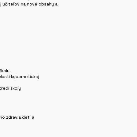
oj učiteľov na nové obsahy a
školy.
lasti kybernetickej
tredí školy
ho zdravia detí a