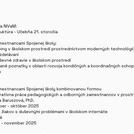
ľa NIVaM:
ruktúra - Učebňa 21. storočia
estnancami Spojenej školy:
lbeing v školskom prostredí prostredníctvom moderných technológií
vzdelávaní
uševné zdravie v školskom prostredí
zované poznatky v oblasti rozvoja kondičných a koordinačných scho
u
mestnancami Spojenej školy kombinovanou formou
stratívna práca pedagogických a odborných zamestnancov v prostr
a Baruszová, PhD.
mber - október 2025
 žiakov s duševnými problémami v školskom internáte
vá
er - november 2025