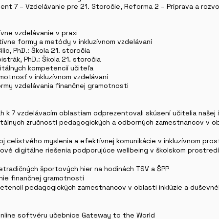
ent 7 – Vzdelávanie pre 21. Storočie, Reforma 2 – Príprava a rozv
zívne vzdelávanie v praxi
atívne formy a metódy v inkluzívnom vzdelávaní
ic, PhD.: Škola 21. storočia
pistrák, PhD.: Škola 21. storočia
itálnych kompetencií učiteľa
amotnosť v inkluzívnom vzdelávaní
formy vzdelávania finančnej gramotnosti
ah k 7 vzdelávacím oblastiam odprezentovali skúsení učitelia našej 
gitálnych zručností pedagogických a odborných zamestnancov v ob
oj celistvého myslenia a efektívnej komunikácie v inkluzívnom pros
dové digitálne riešenia podporujúce wellbeing v školskom prostredí
 netradičných športových hier na hodinách TSV a ŠPP
nie finančnej gramotnosti
petencií pedagogických zamestnancov v oblasti inklúzie a duševné
online softvéru učebnice Gateway to the World