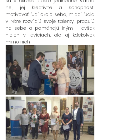
sú v okrese často jedinečné. Vďaka 
nej, jej kreativite a schopnosti 
motivovať ľudí okolo seba, mladí ľudia 
v Nitre rozvíjajú svoje talenty, pracujú 
na sebe a pomáhajú iným – avšak 
nielen v laviciach, ale aj kdekoľvek 
mimo nich.