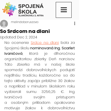
melindabaruszova
So Srdcom na dlani
Updated:
Dec 2, 2024
Na ocenenie 
Srdce na dlani
 bola za 
Spojenú školu 
nominovaná Ing. Scarlet 
Ivaničová
, ktorá je dlhoročnou 
organizátorkou zbierky Deň narcisov. 
Táto zbierka má v našej škole 
spomedzi dobrovoľníckych podujatí 
najdlhšiu tradíciu, každoročne sa do 
tejto aktivity zapája približne 30 žiakov 
a napríklad v minulom školskom roku 
vyzbierali sumu 3256,25 €. Ing. 
Ivaničová svojím prístupom 
a osobným príkladom opakovane 
motivuje žiakov k dobrovoľníctvu 