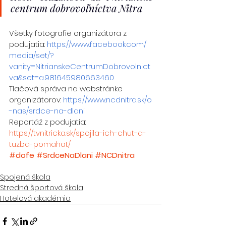
centrum dobrovoľníctva Nitra
Všetky fotografie organizátora z 
podujatia: 
https://www.facebook.com/
media/set/?
vanity=NitrianskeCentrumDobrovolnict
va&set=a.981645980663460
Tlačová správa na webstránke 
organizátorov: 
https://www.ncdnitra.sk/o
-nas/srdce-na-dlani
Reportáž z podujatia: 
https://tvnitricka.sk/spojila-ich-chut-a-
tuzba-pomahat/
#dofe
#SrdceNaDlani
#NCDnitra
Spojená škola
Stredná športová škola
Hotelová akadémia