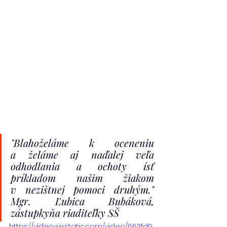
"
Blahoželáme k oceneniu 
a želáme aj naďalej veľa 
odhodlania a ochoty ísť 
príkladom našim žiakom 
v nezištnej pomoci druhým." 
Mgr. Ľubica Bubáková, 
zástupkyňa riaditeľky SŠ
https://video.wixstatic.com/video/663fd9