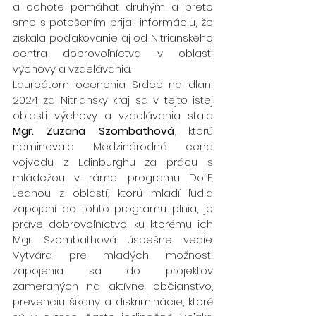
a ochote pomáhať druhým a preto 
sme s potešením prijali informáciu, že 
získala poďakovanie aj od Nitrianskeho 
centra dobrovoľníctva v oblasti 
výchovy a vzdelávania.
Laureátom ocenenia Srdce na dlani 
2024 za Nitriansky kraj sa v tejto istej 
oblasti výchovy a vzdelávania stala 
Mgr. Zuzana Szombathová
, ktorú 
nominovala Medzinárodná cena 
vojvodu z Edinburghu za prácu s 
mládežou v rámci programu DofE. 
Jednou z oblastí, ktorú mladí ľudia 
zapojení do tohto programu plnia, je 
práve dobrovoľníctvo, ku ktorému ich 
Mgr. Szombathová úspešne vedie. 
Vytvára pre mladých možnosti 
zapojenia sa do projektov 
zameraných na aktívne občianstvo, 
prevenciu šikany a diskriminácie, ktoré 