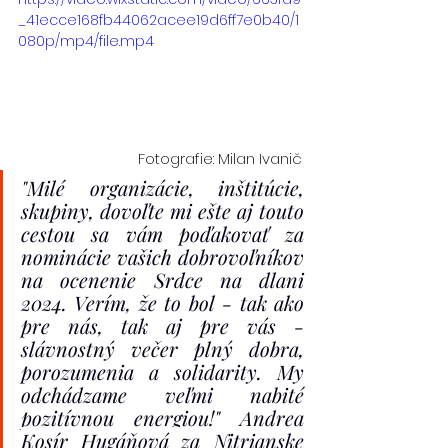
_41ecce168fb44062acee19d6ff7e0b40/1
080p/mp4/file.mp4
Fotografie: Milan Ivanič
"Milé organizácie, inštitúcie, 
skupiny, dovoľte mi ešte aj touto 
cestou sa vám poďakovať za 
nominácie vašich dobrovoľníkov 
na ocenenie Srdce na dlani 
2024. Verím, že to bol - tak ako 
pre nás, tak aj pre vás - 
slávnostný večer plný dobra, 
porozumenia a solidarity. My 
odchádzame veľmi nabité 
pozitívnou energiou!" 
Andrea 
Kosír Hugáňová za Nitrianske 