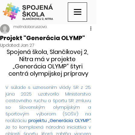
melindabaruszova
Projekt "Generácia OLYMP"
Updated:
Jan 27
Spojená škola, Slančíkovej 2, 
Nitra má v projekte 
„Generácia OLYMP“ štyri 
centrá olympijskej prípravy
V súlade s uznesením vlády SR z 25. 
júna 2025 uzatvorilo Ministerstvo 
cestovného ruchu a športu SR zmluvu 
so Slovenským olympijským a 
športovým výborom (SOŠV) na 
realizáciu 
projektu „Generácia OLYMP“
. 
Je to komplexná národná iniciatíva v 
oblasti športu, ktorá zahŕňa viacero 