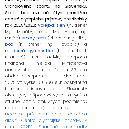
vrcholového športu na Slovensku. 
Škole boli uznané štyri prestížne 
centrá olympijskej prípravy pre školský 
rok 2025/2026:
volejbal žien
 (hl. tréner 
Mgr. Maličký, tréneri Mgr. Huba, Ing. 
Lanča), 
stolný tenis 
(hl. tréner Ing. Miko), 
box
 (hl. tréner Ing. Hlavačka) a 
moderná gymnastika
 (hl. trénerka Ľ. 
Kilianová). Tieto aktivity podporila 
finančná injekcia Ministerstva 
cestovného ruchu a športu SR, pre 
obdobie september – december 
2025 vo výške 60 896 eur, poskytnutá 
formou príspevku cez Slovenský 
olympijský a športový výbor  a využitá 
striktne podľa zmluvných podmienok 
na podporu mladých talentov.
Účelom príspevku bola realizácia 
aktivít „Centrá olympijskej prípravy v 
roku 2025“. Finančné prostriedky 