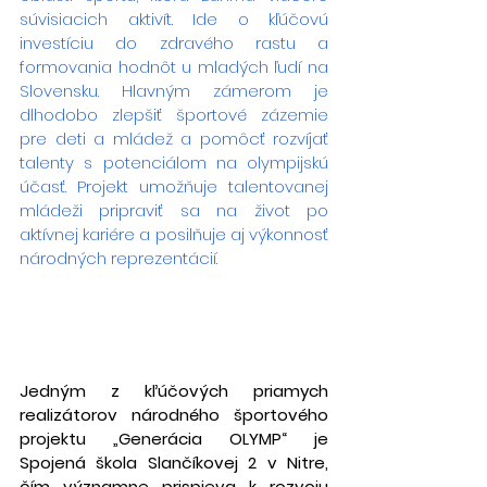
súvisiacich aktivít. Ide o kľúčovú 
investíciu do zdravého rastu a 
formovania hodnôt u mladých ľudí na 
Slovensku. Hlavným zámerom je 
dlhodobo zlepšiť športové zázemie 
pre deti a mládež a pomôcť rozvíjať 
talenty s potenciálom na olympijskú 
účasť. Projekt umožňuje talentovanej 
mládeži pripraviť sa na život po 
aktívnej kariére a posilňuje aj výkonnosť 
národných reprezentácií.
Jedným z kľúčových priamych 
realizátorov národného športového 
projektu „Generácia OLYMP“ je 
Spojená škola Slančíkovej 2 v Nitre, 
čím významne prispieva k rozvoju 