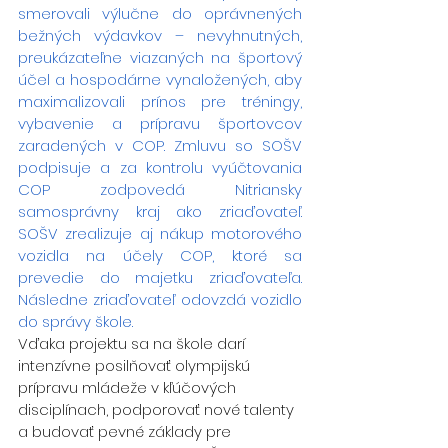
smerovali výlučne do oprávnených 
bežných výdavkov – nevyhnutných, 
preukázateľne viazaných na športový 
účel a hospodárne vynaložených, aby 
maximalizovali prínos pre tréningy, 
vybavenie a prípravu športovcov 
zaradených v COP. Zmluvu so SOŠV 
podpisuje a za kontrolu vyúčtovania 
COP zodpovedá Nitriansky 
samosprávny kraj ako zriaďovateľ. 
SOŠV zrealizuje aj nákup motorového 
vozidla na účely COP, ktoré sa 
prevedie do majetku zriaďovateľa. 
Následne zriaďovateľ odovzdá vozidlo 
do správy škole.
Vďaka projektu sa na škole darí 
intenzívne posilňovať olympijskú 
prípravu mládeže v kľúčových 
disciplínach, podporovať nové talenty 
a budovať pevné základy pre 