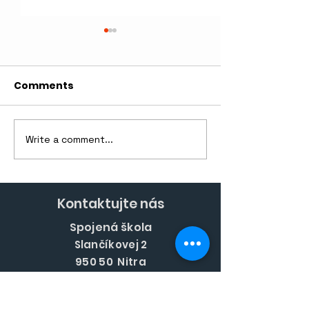
Comments
Write a comment...
Nové skúsenosti, noví
Nové úspech
ľudia, CHORVÁTSKO!
cyklistu Domi
Ďurana
Kontaktujte nás
Spojená škola
Slančíkovej 2
950 50 Nitra
ústredňa:
037 /
65 31 641