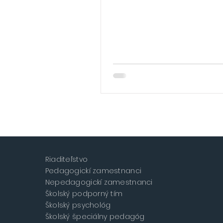
o hmyze ako alternatívnom zdroji potra
súčasnú a budúcu generáciu, oboznámil
pozitívami i negatívami z hľadiska výživy
Zároveň nadobudli prehľad o tom, ako sp
vnímajú konzumný hmyz. Prínosom pre 
praktická aktivita, kedy hmyz i rôzne vý
prídavkom posudzovali v senzorickom l
Riaditeľstvo
Pedagogickí zamestnanci
Nepedagogickí zamestnanci
Školský podporný tím
Školský psychológ
Školský špeciálny pedagóg