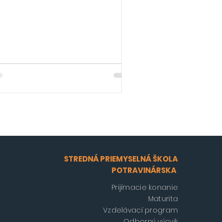
štívili laboratóriá zamerané na výskum génov,
 sa oboznámili s novými moderným metódami
lýzy. Následne si prezreli pracovisko hodnotenia
a, kde im odborníci vysvetlili proces kontroly
rzie bola aj návšteva
podárskych zvierat, o ktorých sa dozvedeli
jímavé informácie z chovu a starostlivosti.
STREDNÁ PRIEMYSELNÁ ŠKOLA
POTRAVINÁRSKA
Prijímacie konanie
Maturita
Vzdelávací program
Odborný výcvik