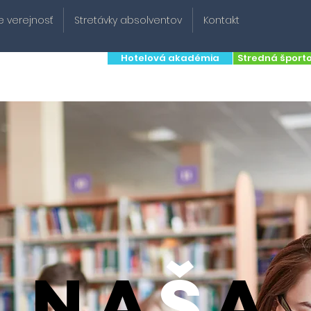
e verejnosť
Stretávky absolventov
Kontakt
Hotelová akadémia
Stredná šport
tredná priemyselná
škola potravinárska
na
š
a