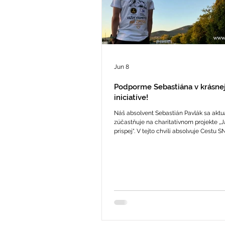
Jun 8
Podporme Sebastiána v krásne
iniciatíve!
Náš absolvent Sebastián Pavlák sa aktu
zúčastňuje na charitatívnom projekte „J
prispej“. V tejto chvíli absolvuje Cestu S
turistickú trasu na Slovensku, ktorá meri
770 kilometrov. Ide o jeho doteraz najv
výzvu, počas ktorej sa snaží spojiť šport,
pomoc druhým. Projekt realizuje v spolu
neziskovou organizáciou Z lásky k deťo
vyzbierať finančné prostriedky pre dve 
deti, ktorým budú vše