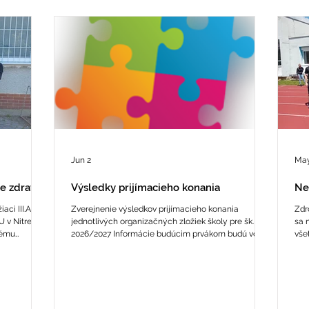
Jun 2
May
še zdravie
Výsledky prijímacieho konania
Ne
aci III.A
Zverejnenie výsledkov prijímacieho konania
Zdr
 v Nitre.
jednotlivých organizačných zložiek školy pre šk. rok
sa 
tému
2026/2027 Informácie budúcim prvákom budú včas
vše
syrov pre
doručené, na Hotelovej akadémii je naplánované aj
pri
aznil
nulté rodičovské združenie. Tlačivá pre šk.
Kar
 kvalitných
2026/2027 na webstránke čoskoro aktualizujeme.
VzS
al na vedecké
Ďakujeme za Vašu trpezlivosť! Všetkým, ktorí
obr
h výrobkoch.
úspešne zvládli prijímacie skúšky gratulujeme a na
voj
eť do
všetkých prijatých sa tešíme v septembri 2026.
dospelých o p