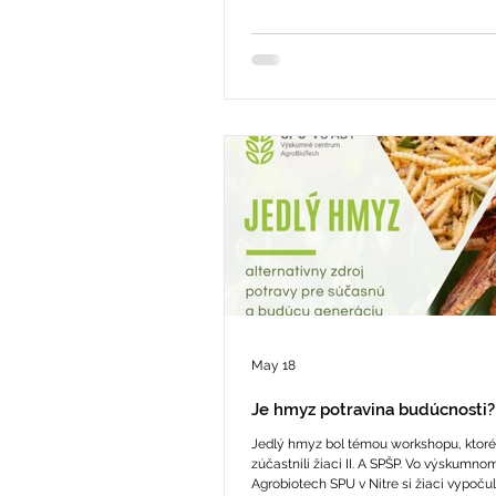
moderne vybavených laboratórií, kde s
May 18
Je hmyz potravina budúcnosti?
Jedlý hmyz bol témou workshopu, ktor
zúčastnili žiaci II. A SPŠP. Vo výskumno
Agrobiotech SPU v Nitre si žiaci vypoču