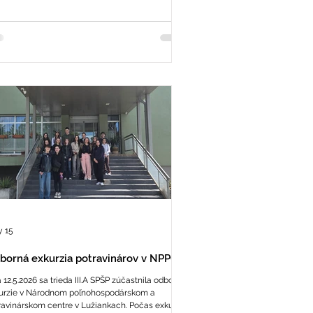
li ich k tímovej spolupráci a učili pomoci v núdzi.
 15
borná exkurzia potravinárov v NPPC
 12.5.2026 sa trieda III.A SPŠP zúčastnila odbornej
urzie v Národnom poľnohospodárskom a
ravinárskom centre v Lužiankach. Počas exkurzie