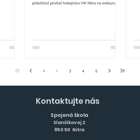
vy pre
nav
príležitosť privítať hokejistov HK Nitra na exkluzívnej
i sa s jeho
kde
autogramiáde priamo v našich priestoroch. Pre celú
 ľudí.
ana
školu to bol výnimočný zážitok, no naša hrdosť bola
otrebitelia
mäs
o to väčšia, že súčasťou majstrovského tímu a
žiakov bola
kvality. Súčasťou exku
autorom zlatého finálového gólu v TIPSPORT lige je
robky s jeho
hos
náš žiak Tomáš Chrenko. O ich triumfe sme písali v
abora
zau
nedávnom článku. Spolu s ním rozdávali podpisy a
úsmevy aj ďalší traja naši žiaci
1
2
3
4
5
Kontaktujte nás
Spojená škola
Slančíkovej 2
950 50 Nitra