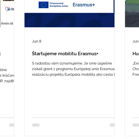
Jun 8
Jun
j
Štartujeme mobilitu Erasmus+
Hu
S radosťou vám oznamujeme, že sme úspešne
„Ex
získali grant z programu Európskej únie Erasmus+ na
Chc
álne
realizáciu projektu Európska mobilita ako cesta k
Fra
a kráčam, ty
odbornému rastu. Projekt bude realizovaný v období
odb
NP, najdlhšiu
1.6.2026 – 31.5.2027 a jeho hlavným cieľom je rozvoj
nám
a približne
odborných zručností žiakov, posilnenie ich
obla
äčšiu osobnú
jazykových a osobnostných kompetencií
piv
 vytrvalosť a
prostredníctvom medzinárodnej spolupráce. Žiaci a
odb
práci s
učitelia Hotelovej akadémie budú mať možnosť
doz
m. Cieľom je
vycestovať do zahraničia, spolupracovať s partnermi
konkrétne
z Ch