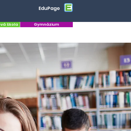
EduPage
ová škola
Gymnázium