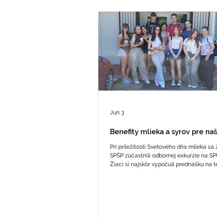
Jun 3
Benefity mlieka a syrov pre na
Pri príležitosti Svetového dňa mlieka sa ži
SPŠP zúčastnili odbornej exkurzie na SPU
Žiaci si najskôr vypočuli prednášku na 
Nutričné a zdravotné benefity mlieka a 
zdravie. Prof. Ing. Jozef Golian PhD. zdôr
význam mlieka ako nenahraditeľný zdroj
bielkovín, vápnika či vitamínov. Poukáz
fakty, ktoré vyvracajú mýty o mliečnyc
Následne na to mali žiaci možnosť nazri