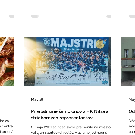
GYMNÁZIUM BILINGVÁLNE ŠTÚDIUM STREDNÁ
vied
ŠPORTOVÁ ŠKOLA
May 18
May
Privítali sme šampiónov z HK Nitra a
Od
strieborných reprezentantov
ého za
Dňa
m centre
exk
8. mája 2026 sa naša škola premenila na miesto
li prednášky
pot
veľkých športových osláv. Mali sme jedinečnú