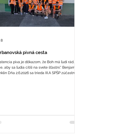
 8
rbanovská pivná cesta
istencia piva je dôkazom, že Boh má ľudí rád.
e, aby sa ľudia cítili na svete šťastní.“ Benjamin
nklin Dňa 2.6.2026 sa trieda III.A SPŠP zúčastnila
ornej exkurzie v hurbanovskom pivovare, kde
 umožnili pozrieť si najmodernejšie postupy v
sti pivovarníctva, priblížili nám zákutia a históriu
ovaru zaujímavou a interaktívnou prehliadkou. O
orný výklad sa postaral Ján Pleva a pedagogický
or zabezpečila Ing. Annamária Pivarčiová.