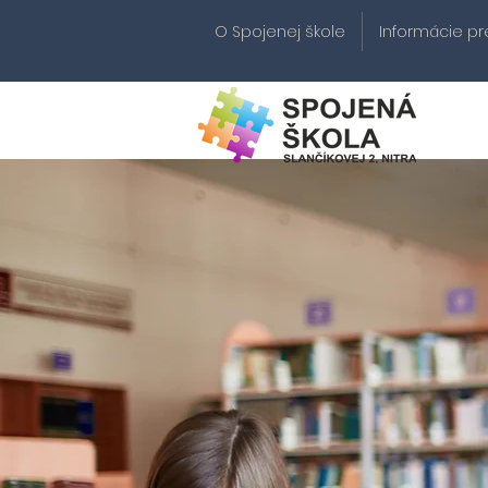
O Spojenej škole
Informácie pr
S