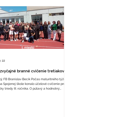
 22
zvyčajné branné cvičenie tretiakov
oj: FB Branislav Becík Počas maturitného týždňa
na Spojenej škole konalo účelové cvičenie pre
tky triedy III. ročníka. O pútavý a hodnotný
ebeh edukácie sa postarala Vojenská Spoločnosť
paty spolu s profesionálnymi vojakmi 11. brigády
, 12. mechanizovaného práporu a Národných
anných síl. Ich sympatickí členovia vo
enských uniformách edukovali mladých
ostupoch v krízových situáciách,