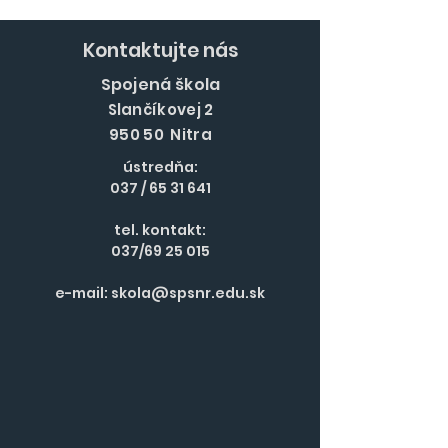
Ďurana
Kontaktujte nás
Spojená škola
Slančíkovej 2
950 50 Nitra
ústredňa:
037 /
65 31 641
tel. kontakt:
037/69 25 015
e-mail:
skola@spsnr.edu.sk