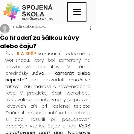
melindabaruszova
Čo hľadať za šálkou kávy
alebo čaju?
Žiaci 
II. A SPŠP
 sa zúčastnili odborného 
workshopu, ktorý bol zameraný na 
povzbudivé pochutiny. V rámci 
prednášky „
Káva – kamarát alebo 
nepriateľ
“ sa dozvedeli množstvo 
faktov i zaujímavostí o kávovníkoch a 
káve. V praktickej časti workshopu 
sledovali senzorické zmeny pri pražení 
kávových zŕn pri rozličnej teplote. 
Zručnosti zo senzorického hodnotenia 
si žiaci rozšírili pri posudzovaní 
viacerých vzoriek čajov a káv. 
Veľké 
poďakovanie patrí doc. Ivanišovej 