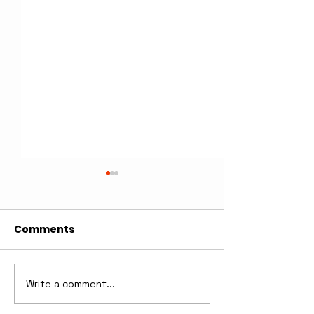
Comments
Write a comment...
Nové skúsenosti, noví
Nové úspech
ľudia, CHORVÁTSKO!
cyklistu Domi