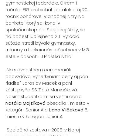
gymnastickej federácie. Okrem 1. 
ročníka FIG prebiehal  paralelne aj 20. 
ročník pohárovej Vianočnej Nitry. Na 
bankete, ktorý sa  konal v 
spoločenskej sále Spojenej školy, sa 
na počesť jubilejného 20.  výročia 
súťaže, stretli bývalé gymnastky, 
trénerky a funkcionári  pôsobiaci v MG 
ešte v časoch TJ Plastika Nitra.
 Na slávnostnom ceremoniáli 
odovzdával výherkyniam ceny aj pán 
riaditeľ  Jaroslav Maček a pani 
zástupkyňa SŠ Zlata Maniačková. 
Našim študentkám  sa veľmi darilo, 
Natália Majzlíková
 obsadila 1. miesto v 
kategórii Senior A a 
Liana Vilčeková
 5. 
miesto v kategórii Junior A.
 Spoločná zostava r. 2008, v ktorej 