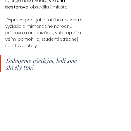
figuruje naša žiačka 
Viktória 
Nesterova
, obsadila 1. miesto!
 Príprava podujatia takého rozsahu si 
vyžiadala mimoriadne náročnú  
prípravu a organizáciu, v ktorej nám 
veľmi pomohli aj študenti Strednej  
športovej školy. 
Ďakujeme všetkým, boli sme 
skvelý tím!