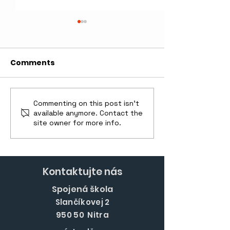
Comments
Vianočná Nitr
Commenting on this post isn't
Medzinárodná súťaž
available anymore. Contact the
moderných
site owner for more info.
gymnastiek
Kontaktujte nás
Spojená škola
Slančíkovej 2
950 50 Nitra