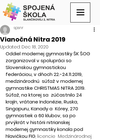
spsnr
Vianočná Nitra 2019
Updated:
Dec 18, 2020
Oddiel modernej gymnastiky ŠK ŠOG 
zorganizoval v spolupráci so  
Slovenskou gymnastickou 
federáciou, v dňoch 22.-24.11.2019, 
medzinárodnú  súťaž v modernej 
gymnastike CHRISTMAS NITRA 2019. 
Súťaž, na ktorej sa  zúčastnilo 24 
krajín, vrátane Indonézie, Ruska, 
Singapuru, Kanady a  Kórey, 270 
gymnastiek a 60 klubov, sa po 
prvýkrát v histórii nitrianskej  
modernej gymnastiky konala pod 
hlavičkou FIG
, licencie  Medzinárodnej 