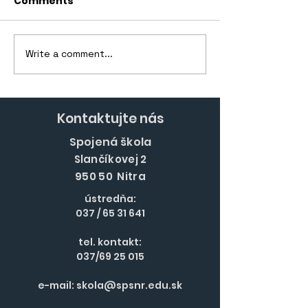
Comments
Write a comment...
Nové skúsenosti, noví
Nové úspech
ľudia, CHORVÁTSKO!
cyklistu Domi
Ďurana
Kontaktujte nás
Spojená škola
Slančíkovej 2
950 50 Nitra
ústredňa:
037 /
65 31 641
tel. kontakt:
037/69 25 015
e-mail:
skola@spsnr.edu.sk