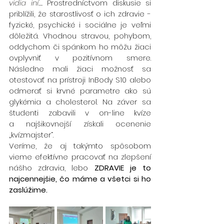
vidia iní...
.
 Prostredníctvom diskusie si 
priblížili, že starostlivosť o ich zdravie - 
fyzické, psychické i sociálne je veľmi 
dôležitá. Vhodnou stravou, pohybom, 
oddychom či spánkom ho môžu žiaci 
ovplyvniť v pozitívnom smere. 
Následne mali žiaci možnosť sa 
otestovať na prístroji InBody S10 alebo 
odmerať si krvné parametre ako sú 
glykémia a cholesterol. Na záver sa 
študenti zabavili v on-line kvíze 
a najšikovnejší získali ocenenie 
„kvízmajster“.
Veríme, že aj takýmto spôsobom 
vieme efektívne pracovať na zlepšení 
nášho zdravia, lebo 
ZDRAVIE je to 
najcennejšie, čo máme a všetci si ho 
zaslúžime.