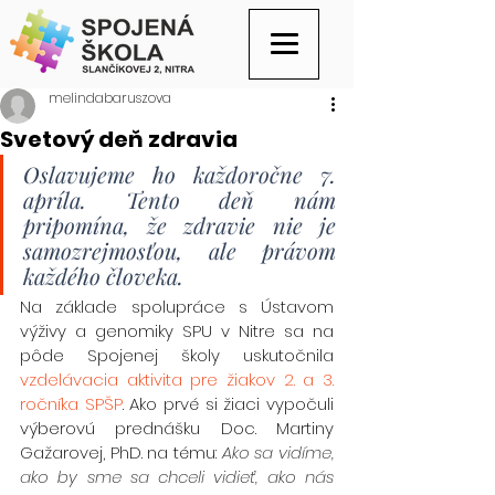
melindabaruszova
Svetový deň zdravia
Oslavujeme ho každoročne 
7
. 
apríla. Tento deň nám 
pripomína, že zdravie nie je 
samozrejmosťou, ale právom 
každého človeka.
Na základe spolupráce s Ústavom 
výživy a genomiky SPU v Nitre sa na 
pôde Spojenej školy uskutočnila 
vzdelávacia aktivita pre žiakov 2. a 3. 
ročníka SPŠP
. Ako prvé si žiaci vypočuli 
výberovú prednášku Doc. Martiny 
Gažarovej, PhD. na tému: 
Ako sa vidíme, 
ako by sme sa chceli vidieť, ako nás 