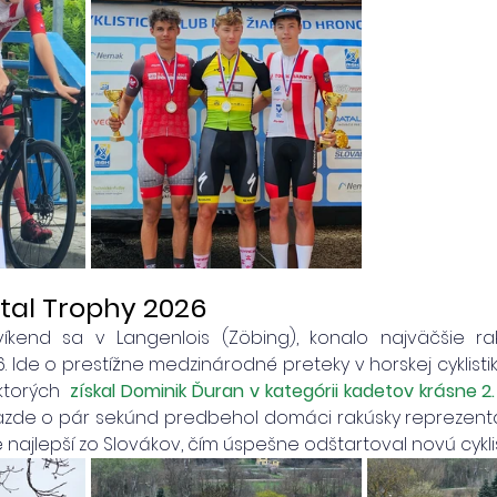
tal Trophy 2026
íkend sa v Langenlois (Zöbing), konalo najväčšie r
. Ide o prestížne medzinárodné preteky v horskej cyklistike
 ktorých 
získal Dominik Ďuran v kategórii kadetov krásne 2
azde o pár sekúnd predbehol domáci rakúsky reprezentan
ajlepší zo Slovákov, čím úspešne odštartoval novú cyklis