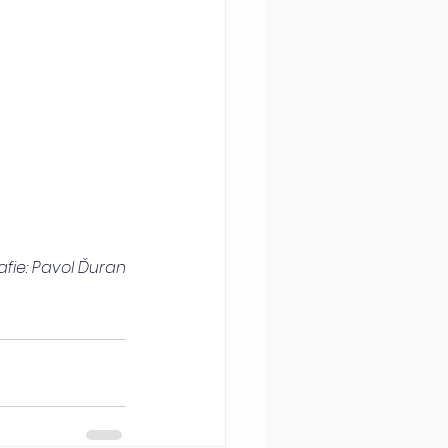
fie: 
Pavol Ďuran