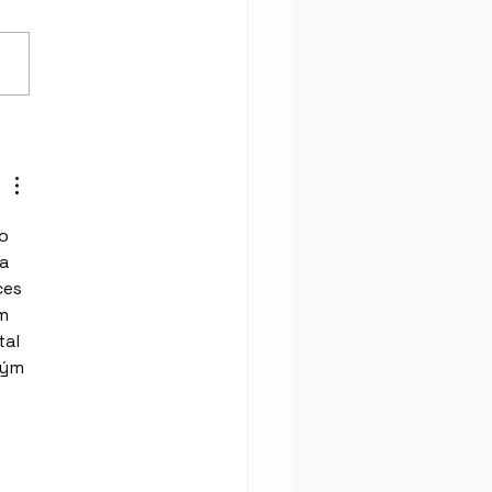
á na prázdniny!
o 
a 
ces 
m 
al 
ným 