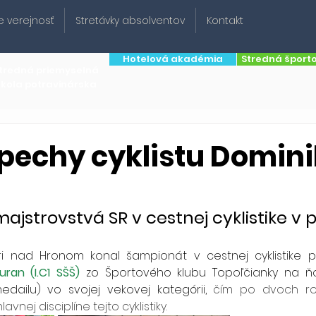
e verejnosť
Stretávky absolventov
Kontakt
Hotelová akadémia
Stredná šport
tredná priemyselná
škola potravinárska
pechy cyklistu Domin
ajstrovstvá SR v cestnej cyklistike v 
ari nad Hronom konal šampionát v cestnej cyklistike p
uran (I.C1 SŠŠ) 
zo Športového klubu Topoľčianky na ň
dailu) vo svojej vekovej kategórii,
 čím po dvoch rok
vnej disciplíne tejto cyklistiky.