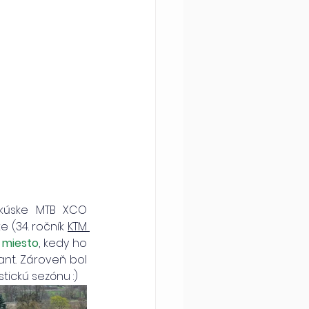
akúske MTB XCO 
 (34. ročník 
KTM 
. miesto
, kedy ho 
t. Zároveň bol 
tickú sezónu :)