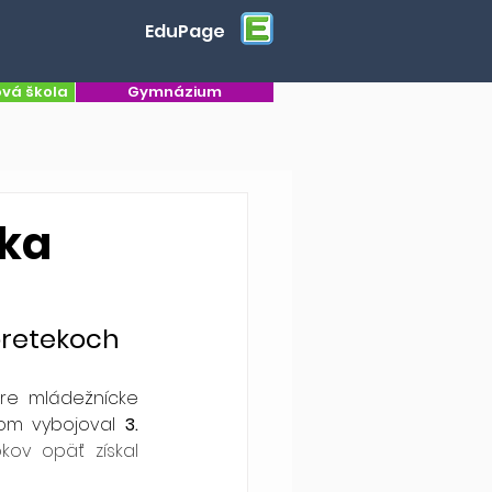
EduPage
ová škola
Gymnázium
ika
pretekoch 
re mládežnícke 
om vybojoval 
3. 
ov opäť získal 