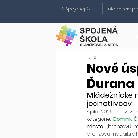
O Spojenej škole
Informácie pr
S
Jul 6
Nové ús
Ďurana
Mládežnícke m
jednotlivcov
4.júla 2026 sa v Ži
kategórie. 
Dominik Ď
miesto
 (bronzovú me
bronzovú medailu v hla