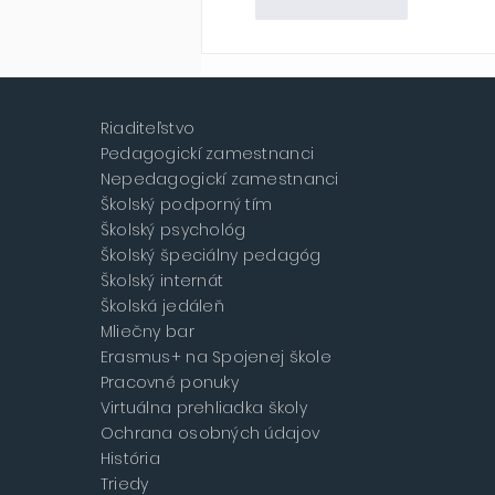
Like
Reply
Riaditeľstvo
Pedagogickí zamestnanci
Nepedagogickí zamestnanci
Školský podporný tím
Školský psychológ
Školský špeciálny pedagóg
Školský internát
Školská jedáleň
Mliečny bar
Erasmus+ na Spojenej škole
Pracovné ponuky
Virtuálna prehliadka školy
Ochrana osobných údajov
História
Triedy