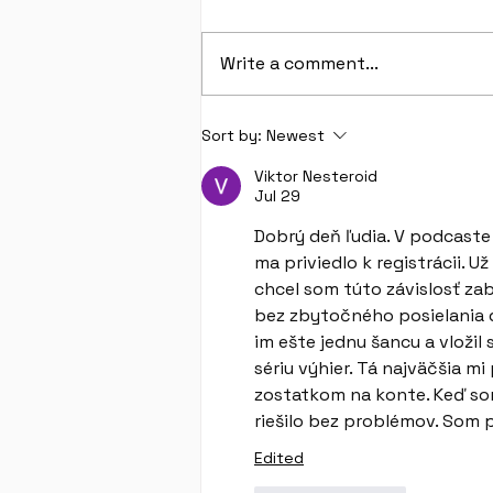
Write a comment...
Oznam Mliečneho baru >
Sort by:
Newest
ZATVORENÉ
Viktor Nesteroid
Jul 29
Dobrý deň ľudia. V podcaste
ma priviedlo k registrácii. 
chcel som túto závislosť zab
bez zbytočného posielania 
im ešte jednu šancu a vložil
sériu výhier. Tá najväčšia m
zostatkom na konte. Keď som
riešilo bez problémov. Som 
Edited