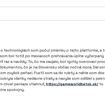
Hur
Nové skúsenosti, noví
ľudia, CHORVÁTSKO!
 o technológiách som počul zmienku o tejto platforme, a t
Už som bol totiž po mesiacoch prehrávania úplne vyčerpaný 
iť raz a navždy. To, čo ma zaujalo, bol rýchly overovací pro
dokumentov, čo je na Slovensku občas nočná mora. Dal so
 som zvyšok peňazí. Pustil som sa do rulety a náhle som dost
i pokryla všetky nedávne straty a navyše som odišiel s pek
 chcel peniaze stiahnuť, 
https://gameworldbetsk.sk/
 to 
plne spokojný.