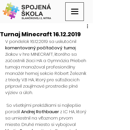
Turnaj Minecraft 16.12.2019
V pondelok 16.12.2019 sa uskutočnil 
komentovaný počítačový turna
j 
žiakov v hre MINECRAFT, ktorého sa 
zúčastnili žiaci HA a Gymnázia. Priebeh 
turnaja manažoval profesionálny 
manažér hernej sekcie Róbert Železník 
z triedy V.B HA, ktorý pre súťažiacich 
pripravil zaujímavé prostredie plné 
výziev a úloh.
 So všetkými prekážkami si najlepšie 
poradil 
Andrej Rothbauer
 z I.C HA, ktorý 
sa umiestnil na víťaznom prvom 
mieste. Druhé miesto si vybojoval 