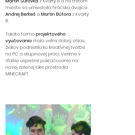
Martin Surovka 
z Kvarty B a na treťom 
mieste sa umiestnila hráčska dvojica 
Andrej Berkeš
 a 
Martin Bútora
 z Kvarty 
B. 
Takáto forma 
projektového 
vyučovania
 mala veľmi dobrý ohlas, 
žiakov podnietila ku kreatívnej tvorbe 
na PC a skupinovej práci. Veríme v 
ďalšie úspešné pokračovanie na 
novej zelenej lúke prostredia 
MINECRAFT