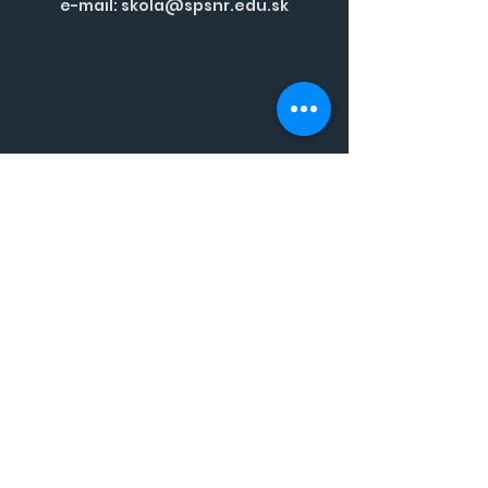
e-mail:
skola@spsnr.edu.sk
Riaditeľstvo
Pedagogickí zamestnanci
Nepedagogickí zamestnanci
Školský podporný tím
Školský psychológ
Školský špeciálny pedagóg