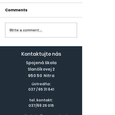
Comments
Hurá na prázd
Write a comment...
Nové skúsenosti, noví
ľudia, CHORVÁTSKO!
Kontaktujte nás
Spojená škola
Slančíkovej 2
950 50 Nitra
ústredňa:
037 /
65 31 641
tel. kontakt:
037/69 25 015