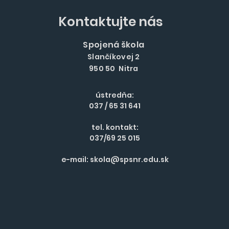
Kontaktujte nás
Spojená škola
Slančíkovej 2
950 50 Nitra
ústredňa:
037 / 65 31 641
tel. kontakt:
037/69 25 015
e-mail:
skola@spsnr.edu.sk