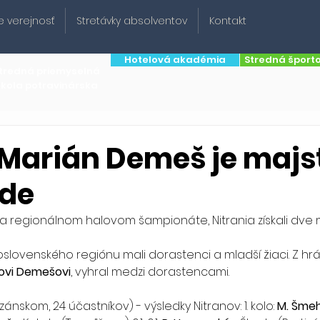
e verejnosť
Stretávky absolventov
Kontakt
Hotelová akadémia
Stredná šport
tredná priemyselná
škola potravinárska
 Marián Demeš je maj
ade
i na regionálnom halovom šampionáte, Nitrania získali dve 
ovi Demešovi
, vyhral medzi dorastencami.
izánskom, 24 účastníkov) - výsledky Nitranov: 1. kolo: 
M. Šmeh