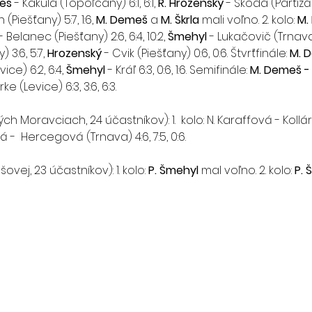
eš
 - Kakula (Topoľčany) 6:1, 6:1, 
R. Hrozenský 
- Škoda (Partizán
 (Piešťany) 5:7, 1:6, 
M. Demeš
 a 
M. Škrla
 mali voľno. 2. kolo: 
M.
 - Belanec (Piešťany) 2:6, 6:4, 10:2, 
Šmehyl
 - Lukačovič (Trnava) 3
 3:6, 5:7, 
Hrozenský 
- Cvik (Piešťany) 0:6, 0:6. Štvrťfinále: 
M. 
ice) 6:2, 6:4, 
Šmehyl 
- Kráľ 6:3, 0:6, 1:6. Semifinále: 
M. Demeš - 
e (Levice) 6:3, 3:6, 6:3.
tých Moravciach, 24 účastníkov): 1.  kolo: N. Karaffová - Kol
fová -  Hercegová (Trnava) 4:6, 7:5, 0:6.
ovej, 23 účastníkov): 1. kolo: 
P. Šmehyl
 mal voľno. 2. kolo: 
P. 