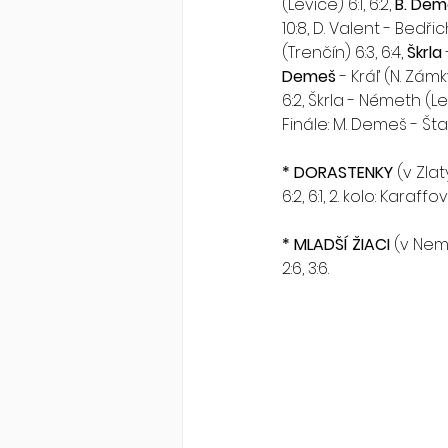
(Levice) 6:1, 6:2, 
B. Dem
10:8, D. Valent - Bedřich
(Trenčín) 6:3, 6:4, 
Škrla
Demeš
 - Kráľ (N. Zámky)
6:2, Škrla - Németh (Lev
Finále: M. Demeš - Štark
* DORASTENKY 
(v Zla
6:2, 6:1, 2. kolo: Karaf
* MLADŠÍ ŽIACI
 (v Nemš
2:6, 3:6.