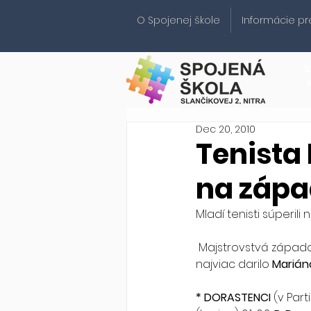
O Spojenej škole
Informácie pr
S
Dec 20, 2010
Tenista
na záp
Mladí tenisti súperil
 Majstrovstvá západoslovenského regiónu mali dorastenci a mladší žiaci. Z hráčov TK Nitra sa 
najviac darilo 
Marián
* DORASTENCI
 (v Part