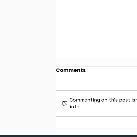
Comments
Commenting on this post isn
info.
Michaela Pochabová
zvíťazila v Taliansku