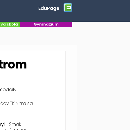
EduPage
ová škola
Gymnázium
strom
medaily.
yl
 - Smák 