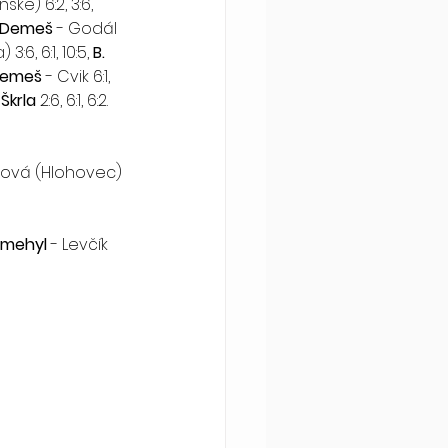
ske) 6:2, 3:6, 
 Demeš
 - Godál 
:6, 6:1, 10:5, 
B. 
Demeš
 - Cvik 6:1, 
Škrla
 2:6, 6:1, 6:2. 
lárová (Hlohovec) 
Šmehyl
 - Levčík 