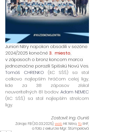
Juniori Nitry napokon obsadili v sezóne 
2024/2025 konečné 
3.  miesto
, 
v zápasoch o bronz koncom marca 
jednoznačne porazili Spišskú Novú Ves.
Tomáš CHRENKO
(II.C SŠŠ) sa stal 
celkovo najlepším hráčom celej ligy, 
kde za 38 zápasov získal 
neuveriteľných 81 bodov. 
Adam NEMEC
(II.C SŠŠ) sa stal najlepším strelcom 
ligy.
Zostavil: Ing. Guniš
Zdroje: FB (30.03.2025), 
web
 HK Nitra, 
fb
 IIHF,
a foto z exkurzie Mgr. Stümpelová