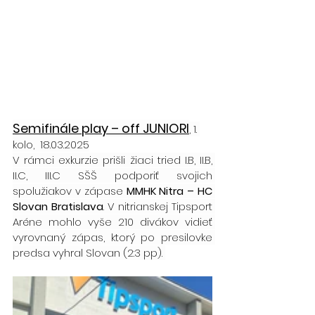
Semifinále play – off JUNIORI
, 1. 
kolo,  18.03.2025
V rámci exkurzie prišli žiaci tried I.B, II.B, 
II.C, III.C SŠŠ podporiť svojich 
spolužiakov v zápase 
MMHK Nitra – HC 
Slovan Bratislava
. V nitrianskej Tipsport 
Aréne mohlo vyše 210 divákov vidieť 
vyrovnaný zápas, ktorý po presilovke 
predsa vyhral Slovan (2:3 pp). 