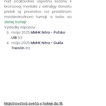
nad očakávania úspešnú sezónu, k 
bronzovej medaile z extraligy dorastu 
pridali aj prvenstvo na prestížnom 
medzinárodnom turnaji a tešia sa 
zlatej trofeji
!
Výsledky zápasov:
mája 2025 
MMHK Nitra - Poľsko 
U18
 5:3
mája 2025 
MMHK Nitra - Dukla 
Trenčín
 8:3
Majstrovstvá sveta v hokeji do 18 