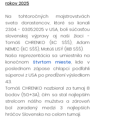
rokov 2025
Na tohtoročných majstrovstvách 
sveta dorastencov, ktoré sa konali 
23.04. - 03.05.2025 v USA, boli súčasťou 
slovenskej výpravy aj naši žiaci - 
Tomáš CHRENKO (II.C SŠŠ), Adam 
NEMEC (II.C SŠŠ), Matúš LISÝ (III.B SŠŠ).
Naša reprezentácia sa umiestnila na 
konečnom 
štvrtom mieste
, kde v 
poslednom zápase chlapci podľahli 
súperovi z USA po predĺžení výsledkom 
4:3.
Tomáš CHRENKO nazbieral za turnaj 8 
bodov (5G+3A), čím sa stal najlepším 
strelcom nášho mužstva a zároveň 
bol zaradený medzi 3 najlepších 
hráčov Slovenska na celom turnaji.