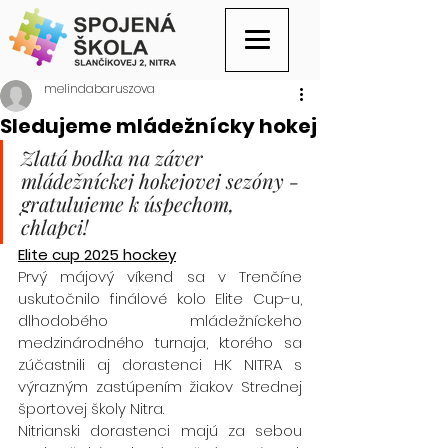
melindabaruszova
Sledujeme mládežnícky hokej
Zlatá bodka na záver 
mládežníckej hokejovej sezóny - 
gratulujeme k úspechom, 
chlapci!
Elite cup 2025 hockey
Prvý májový víkend sa v Trenčíne 
uskutočnilo finálové kolo Elite Cup-u, 
dlhodobého mládežníckeho 
medzinárodného turnaja, ktorého sa 
zúčastnili aj dorastenci HK NITRA s 
výrazným zastúpením žiakov Strednej 
športovej školy Nitra.
Nitrianski dorastenci majú za sebou 