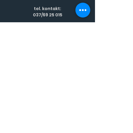
tel. kontakt:
037/69 25 015
e-mail:
skola@spsnr.edu.sk
Riaditeľstvo
Pedagogickí zamestnanci