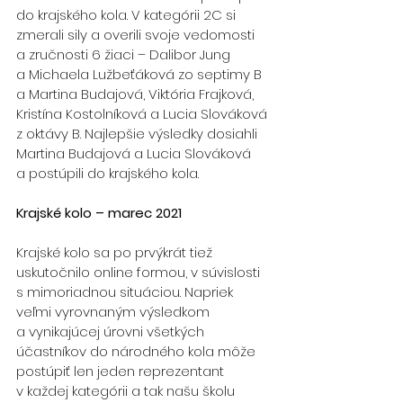
do krajského kola. V kategórii 2C si 
zmerali sily a overili svoje vedomosti 
a zručnosti 6 žiaci – Dalibor Jung 
a Michaela Lužbeťáková zo septimy B 
a Martina Budajová, Viktória Frajková, 
Kristína Kostolníková a Lucia Slováková 
z oktávy B. Najlepšie výsledky dosiahli 
Martina Budajová a Lucia Slováková 
a postúpili do krajského kola.
Krajské kolo – marec 2021
Krajské kolo sa po prvýkrát tiež 
uskutočnilo online formou, v súvislosti 
s mimoriadnou situáciou. Napriek 
veľmi vyrovnaným výsledkom 
a vynikajúcej úrovni všetkých 
účastníkov do národného kola môže 
postúpiť len jeden reprezentant 
v každej kategórii a tak našu školu 