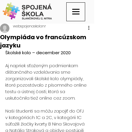
webspojenaskolanr
Olympiáda vo francúzskom
jazyku
Školské kolo – december 2020
Aj napriek sťaženým podmienkam 
dištančného vzdelávania sme 
zorganizovali školské kolo olympiády, 
ktoré pozostávalo z písomného online 
testu a ústnej časti, ktorá sa 
uskutočnila tiež online cez zoom.
Naši študenti sa môžu zapojiť do OFJ 
v kategóriách 1C a 2C, v kategórii 1C 
súťažili žiačky kvarty B Nina Skovajová 
a Natália Straková a obidve postúpili 