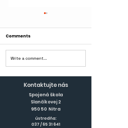
Comments
Write a comment...
Komiksová výstava
Olympiáda vo
SPIROU za ľudské
francúzskom 
práva
Kontaktujte nás
Spojená škola
Slančíkovej 2
950 50 Nitra
ústredňa:
037 /
65 31 641