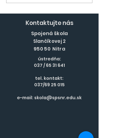
ľudia, CHORVÁTSKO!
cyklistu Domi
Ďurana
Kontaktujte nás
Spojená škola
Slančíkovej 2
950 50 Nitra
ústredňa:
037 /
65 31 641
tel. kontakt:
037/69 25 015
e-mail:
skola@spsnr.edu.sk