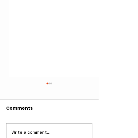
Comments
Write a comment...
Nové skúsenosti, noví
Nové úspech