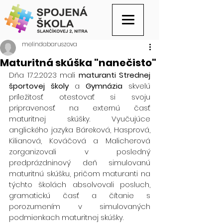
melindabaruszova
Maturitná skúška "nanečisto"
Dňa 17.2.2023 mali 
maturanti Strednej 
športovej školy
 a
 Gymnázia
 skvelú 
príležitosť otestovať si svoju 
pripravenosť na externú časť 
maturitnej skúšky. Vyučujúce 
anglického jazyka Báreková, Hasprová, 
Kilianová, Kováčová a Malicherová 
zorganizovali v posledný 
predprázdninový deň simulovanú 
maturitnú skúšku, pričom maturanti na 
týchto školách absolvovali posluch, 
gramatickú časť a čítanie s 
porozumením v simulovaných 
podmienkach maturitnej skúšky. 