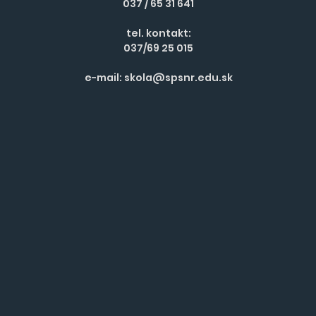
037 / 65 31 641
tel. kontakt:
037/69 25 015
e-mail:
skola@spsnr.edu.sk