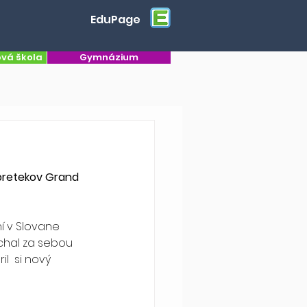
EduPage
ová škola
Gymnázium
 pretekov Grand 
ní v Slovane 
chal za sebou 
l  si nový 