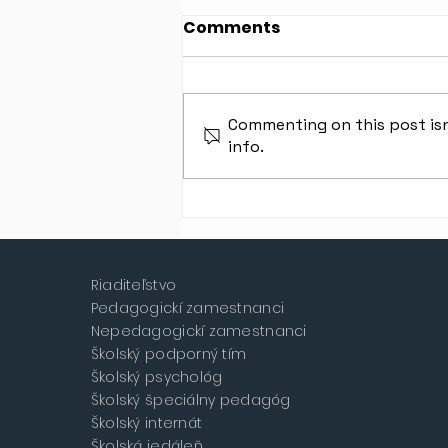
Comments
Commenting on this post isn
info.
Simon Fukas - majster
SR v krasokorčuľovaní
Riaditeľstvo
Pedagogickí zamestnanci
Nepedagogickí zamestnanci
Školský podporný tím
Školský psychológ
Školský špeciálny pedagóg
Školský internát
Školská jedáleň