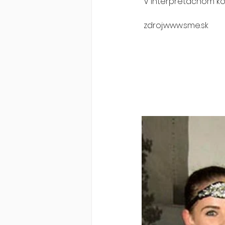
 V interpretačnom kor
 zdroj:www.sme.sk