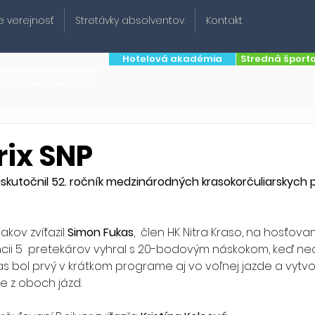
e verejnosť
Stretávky absolventov
Kontakt
Hotelová akadémia
Stredná šport
tredná priemyselná
škola potravinárska
rix SNP
 uskutočnil 52. ročník medzinárodných krasokorčuliarskych
iakov zvíťazil 
Simon Fukas
,  člen HK Nitra Kraso, na hosťova
encii 5  pretekárov vyhral s 20-bodovým náskokom, keď ne
as bol prvý v krátkom programe aj vo voľnej jazde a vytvori
e z oboch jázd.