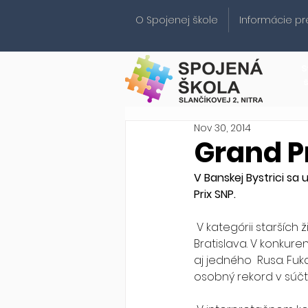
O Spojenej škole
Informácie pr
S
Nov 30, 2014
Grand P
V Banskej Bystrici sa
Prix SNP.
 V kategórii starších ž
Bratislava. V konkur
aj jedného  Rusa. Fuk
osobný rekord v súčt