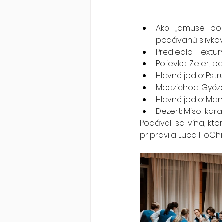
Ako ,,amuse bou
podávanú slivk
Predjedlo : Textu
Polievka: Zeler, 
Hlavné jedlo: Pstr
Medzichod: Gyóza
Hlavné jedlo: Mang
Dezert: Miso-kara
Podávali sa vína, kt
pripravila Luca HoChi