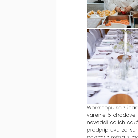
Workshopu sa zúčastnili
varenie 5. chodovej
nevedeli čo ich čaká, 
predprípravu zo suro
pokrmy z mäsa z man