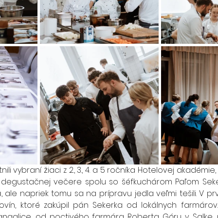
 vybraní žiaci z 2., 3., 4. a 5 ročníka Hotelovej akadémie, kt
 degustačnej večere spolu so šéfkuchárom Paľom Sekerk
ale napriek tomu sa na prípravu jedla veľmi tešili. V prvý d
vín, ktoré zakúpil pán Sekerka od lokálnych farmárov. 
galice, od poctivého farmára Roberta Góru v Salke, p