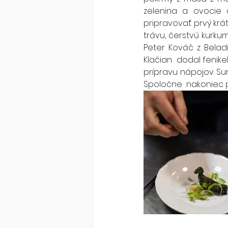
zelenina a ovocie o
pripravovať prvý krát
trávu, čerstvú kurkum
Peter Kováč z Beladí
Klačian  dodal fenike
prípravu nápojov. Sur
Spoločne  nakoniec p