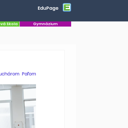
EduPage
ová škola
Gymnázium
kuchárom Paľom 