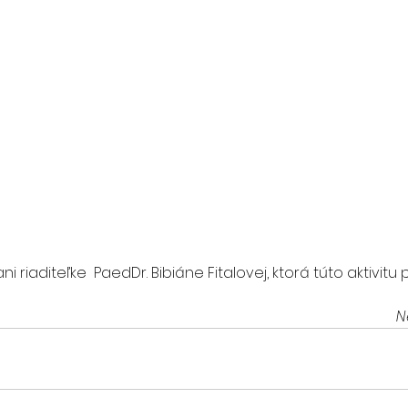
 riaditeľke  PaedDr. Bibiáne Fitalovej, ktorá túto aktivitu 
N