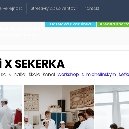
e verejnosť
Stretávky absolventov
Kontakt
Hotelová akadémia
Stredná šport
tredná priemyselná
škola potravinárska
i X SEKERKA
3 sa v našej škole konal 
workshop s michelinským šéf