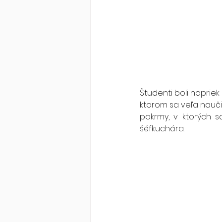
Študenti boli naprie
ktorom sa veľa naučili
pokrmy, v ktorých sa
šéfkuchára.