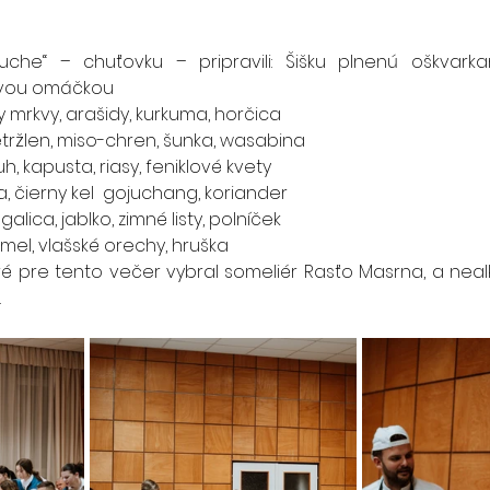
che“ – chuťovku – pripravili: Šišku plnenú oškvarka
ovou omáčkou
ry mrkvy, arašidy, kurkuma, horčica
petržlen, miso-chren, šunka, wasabina
uh, kapusta, riasy, feniklové kvety
, čierny kel  gojuchang, koriander
alica, jablko, zimné listy, polníček
mel, vlašské orechy, hruška
oré pre tento večer vybral someliér Rasťo Masrna, a nealk
.