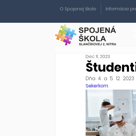
O Spojenej škole
Informácie pr
S
Dec 11, 2023
Študent
Dňa 4. a 5. 12. 202
Sekerkom
.