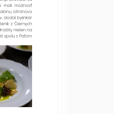
ú mali možnosť 
abinu, citrónovú 
, dodal bylinkár 
eník z Čiernych 
roláty nielen na 
i spolu s Paľom. 