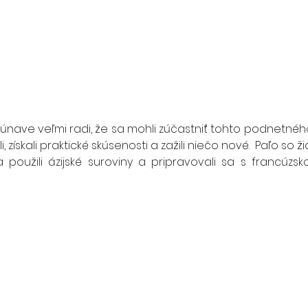
k únave veľmi radi, že sa mohli zúčastniť tohto podnetnéh
, získali praktické skúsenosti a zažili niečo nové.  Paľo so ž
 použili ázijské suroviny a pripravovali sa s francúzsk