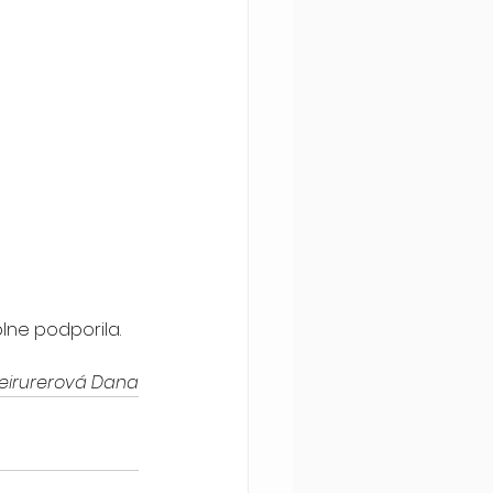
plne podporila.
eirurerová Dana