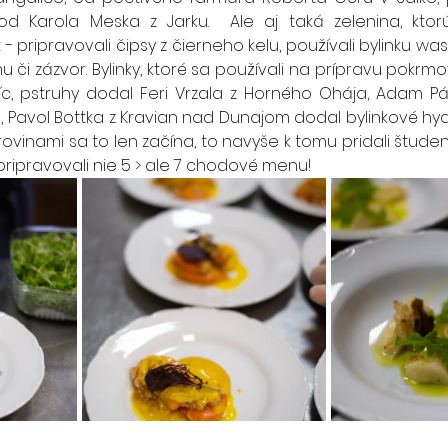
d Karola Meska z Jarku.  Ale aj taká zelenina, ktor
 - pripravovali čipsy z čierneho kelu, používali bylinku was
u či zázvor. Bylinky, ktoré sa používali na prípravu pokrmov
c, pstruhy dodal Feri Vrzala z Horného Ohája, Adam Pál
l, Pavol Bottka z Kravian nad Dunajom dodal bylinkové hyd
ovinami sa to len začína, to navyše k tomu pridali študent
ripravovali nie 5 > ale 7 chodové menu!