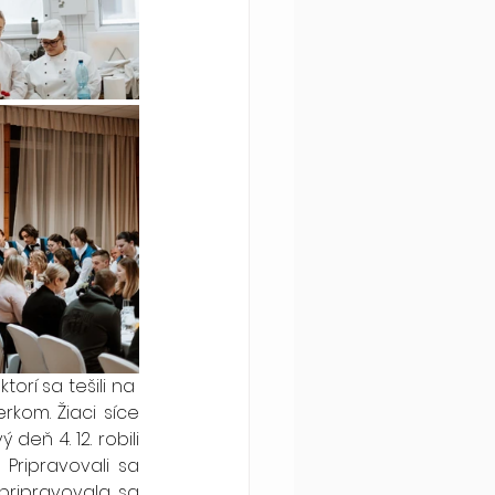
orí sa tešili na  
om. Žiaci síce 
eň 4. 12. robili 
Pripravovali sa 
ripravovala sa 