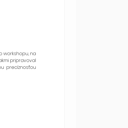
o workshopu, na 
iakmi pripravoval 
ou precíznosťou 