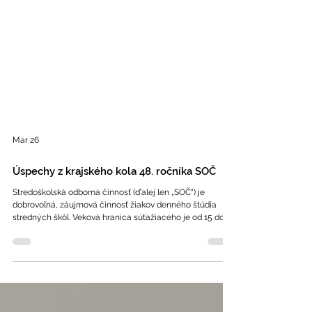
Mar 26
Úspechy z krajského kola 48. ročníka SOČ
Stredoškolská odborná činnosť (ď'alej len „SOČ") je
dobrovoľná, záujmová činnosť žiakov denného štúdia
stredných škôl. Veková hranica súťažiaceho je od 15 do 21
rokov. Do 48. ročníka SOČ sa v školskom roku 2025/26 na
Spojenej škole zapojilo 15 žiakov . V krajskom kole SOČ