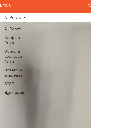
NEWS
All Posts
All Posts
Spojená
škola
Stredná
športová
škola
Hotelová
akadémia
SPŠP
Gymnázium