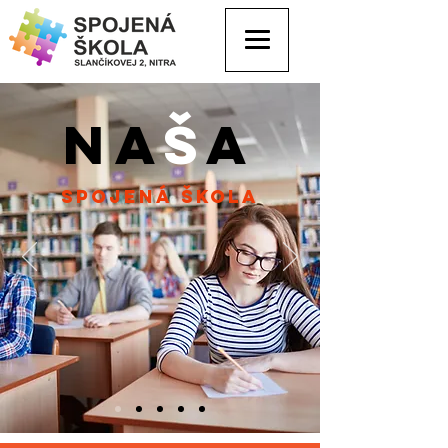
na
š
a
spojená škola