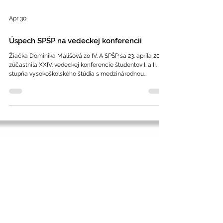
Apr 30
Úspech SPŠP na vedeckej konferencii
Žiačka Dominika Mališová zo IV. A SPŠP sa 23. apríla 2026
zúčastnila XXIV. vedeckej konferencie študentov I. a II.
stupňa vysokoškolského štúdia s medzinárodnou
účasťou, ktorá sa konala na SPU v Nitre. V sekcií prác
študentov stredných škôl vo vysokej konkurencií obsadila
so svojou prácou „Vplyv obmedzenia jednoduchých a
pridaných cukrov na fyzický a psychický stav človeka“
krásne 3. miesto. Srdečne blahoželáme!