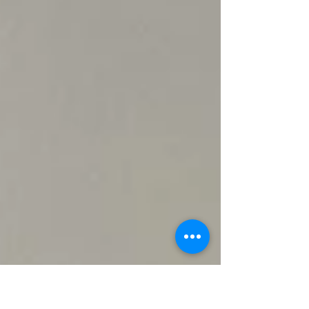
Nitrianskeho kraja, ktoré sa uskutočnilo dňa 24. marca
2026 v priestoroch SPŠSE, F. Kráľa 20 v Nitre, nás
reprezentovalo 13 žiakov v 7 odboroch . Podľa usmernení
predsedníčky Krajskej komisie SOČ RNDr. Moni