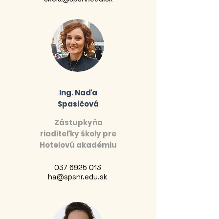
Ing. Naďa
Spasičová
Zástupkyňa
riaditeľky školy pre
Hotelovú akadémiu
037 6925 013
ha@spsnr.edu.sk