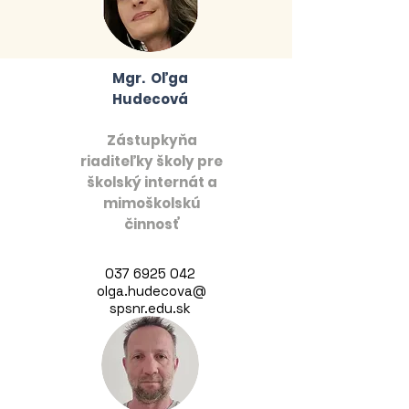
Mgr. Oľga
Hudecová
Zástupkyňa
riaditeľky školy pre
školský internát a
mimoškolskú
činnosť
037 6925 042
olga.hudecova@
spsnr.edu.sk