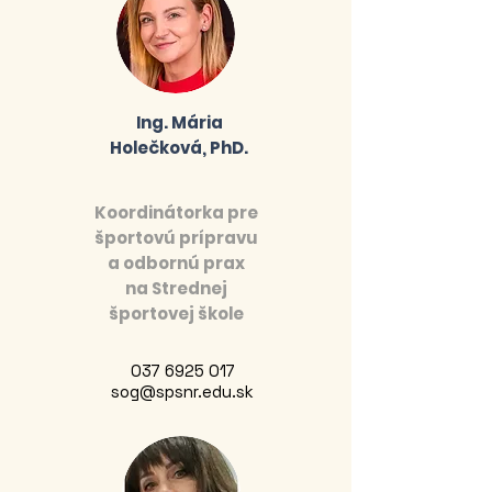
Ing. Mária
Holečková, PhD.
Koordinátorka pre
športovú prípravu
a odbornú prax
na Strednej
športovej škole
037 6925 017
sog@spsnr.edu.sk