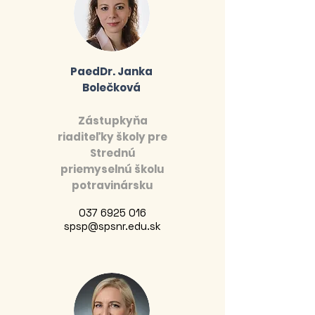
PaedDr. Janka
Bolečková
Zástupkyňa
riaditeľky školy pre
Strednú
priemyselnú školu
potravinársku
037 6925 016
spsp@spsnr.edu.sk