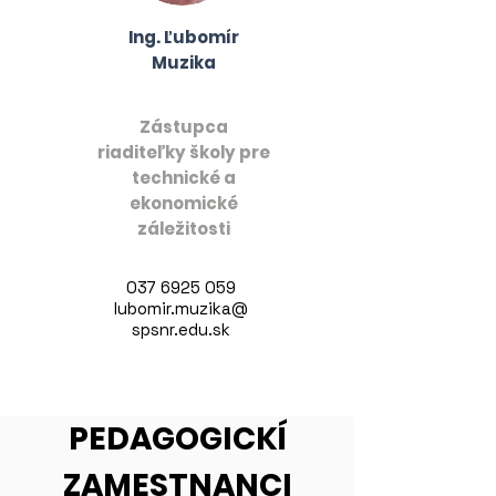
Ing. Ľubomír
Muzika
Zástupca
riaditeľky školy pre
technické a
ekonomické
záležitosti
037 6925 059
lubomir.muzika@
spsnr.edu.sk
PEDAGOGICKÍ
ZAMESTNANCI