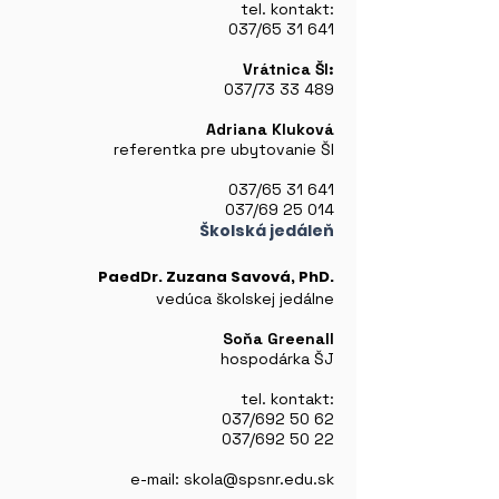
tel. kontakt:
037/65 31 641
Vrátnica ŠI:
037/73 33 489
Adriana Kluková
referentka pre ubytovanie ŠI
037/65 31 641
037/69 25 014
Školská jedáleň
PaedDr. Zuzana Savová, PhD.
vedúca školskej jedálne
Soňa Greenall
hospodárka ŠJ
tel. kontakt:
037/692 50 62
037/692 50 22
e-mail:
skola@spsnr.edu.sk