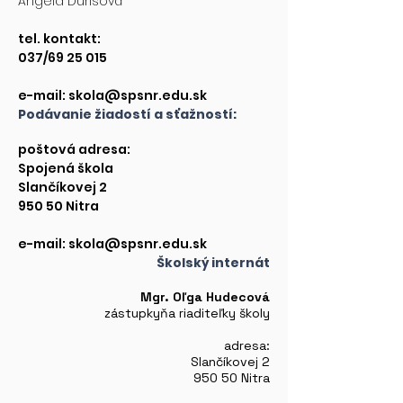
Angela Ďurišová
tel.
kontakt
:
037/69 25 015
e-mail:
skola@spsnr.edu.sk
Podávanie žiadostí a sťažností:
poštová adresa:
Spojená škola
Slančíkovej 2
950 50 Nitra
e-mail:
skola@spsnr.edu.sk
Školský internát
Mgr. Oľga Hudecová
zástupkyňa riaditeľky školy
adresa:
Slančíkovej 2
950 50 Nitra