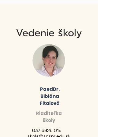
Vedenie školy
PaedDr.
Bibiána
Fitalová
Riaditeľka
školy
037 6925 015
skola@spsnr.edu.sk