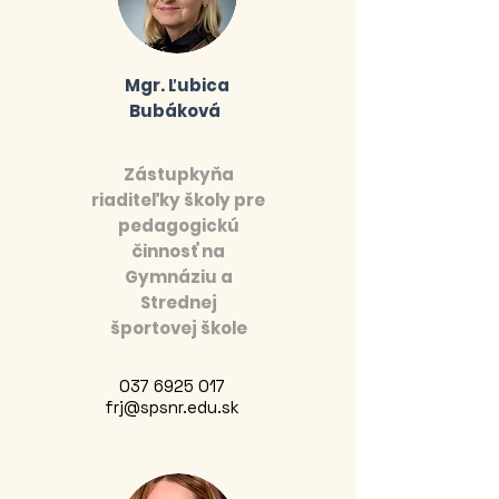
Mgr. Ľubica
Bubáková
Zástupkyňa
riaditeľky školy pre
pedagogickú
činnosť na
Gymnáziu a
Strednej
športovej škole
037 6925 017
frj@spsnr.edu.sk