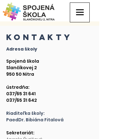
kontakty
Adresa školy
Spojená škola
Slančíkovej 2
950 50 Nitra
ústredňa:
037/65 31 641
037/65 31 642
Riaditeľka školy:
PaedDr. Bibiána Fitalová​​
Sekretariát: