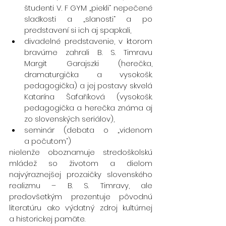
študenti V. F GYM „piekli“ nepečené 
sladkosti a „slanosti“ a po 
predstavení si ich aj spapkali,
divadelné predstavenie, v ktorom 
bravúrne zahrali B. S. Timravu 
Margit Garajszki (herečka, 
dramaturgička a vysokošk. 
pedagogička) a jej postavy skvelá 
Katarína Šafaříková (vysokošk. 
pedagogička a herečka známa aj 
zo slovenských seriálov),
seminár (debata o „videnom 
a počutom“)
nielenže oboznamuje stredoškolskú 
mládež so životom a dielom 
najvýraznejšej prozaičky slovenského 
realizmu – B. S. Timravy, ale 
predovšetkým prezentuje pôvodnú 
literatúru ako výdatný zdroj kultúrnej 
a historickej pamäte.