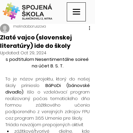
melindabaruszova
Zlaté vajco (slovenskej
literatúry) ide do školy
Updated:
Oct 29, 2024
s podtitulom Nesentimentálne soireé 
na účet B. S. T.
To je názov projektu, ktorý do našej 
školy prinieslo 
BáPoDi (bánovské 
divadlo)
. Išlo o vzdelávací program 
realizovaný počas tematického dňa 
formou zážitkového učenia 
podporeného z verejných zdrojov FPU 
cez program 3.6.5 Umenie pre školy.
Triáda navzájom prepojených aktivít
zážitkové/tvorivé dielne, kde 