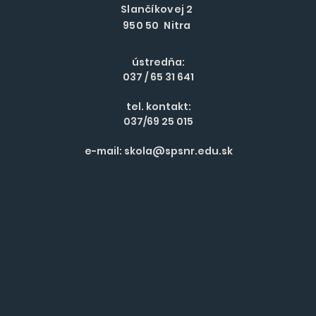
Slančíkovej 2
950 50 Nitra
ústredňa:
037 / 65 31 641
tel. kontakt:
037/69 25 015
e-mail:
skola@spsnr.edu.sk