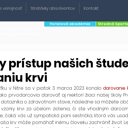
e verejnosť
Stretávky absolventov
Kontakt
Hotelová akadémia
Stredná šport
tredná priemyselná
škola potravinárska
ny prístup našich štud
niu krvi
eťku v Nitre sa v piatok 3. marca 2023 konalo 
darovanie k
ako prvodarcovia darovať aj niektorí žiaci našej školy. 
m dotazníka o zdravotnom stave, následne sa môžete obč
vzorky krvi za účelom zistenia, či ste vhodným darcom.
 čaká vás už sympatická pani sestrička, ktorá vás usadí