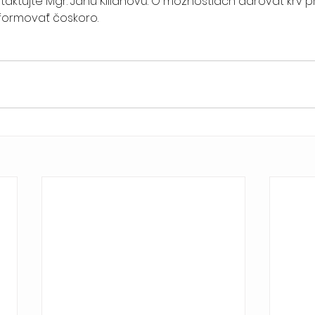
taktujte Mgr. Janu Kilianovú. O možnostiach darovať krv p
formovať čoskoro.