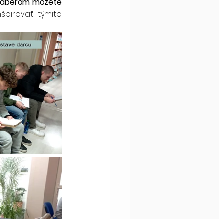
odberom môžete 
špirovať týmito 