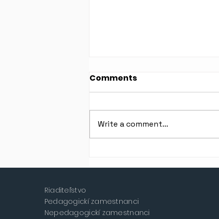
Comments
Write a comment...
Oznam Mliečneho baru >
ZATVORENÉ
Riaditeľstvo
Pedagogickí zamestnanci
Nepedagogickí zamestnanci