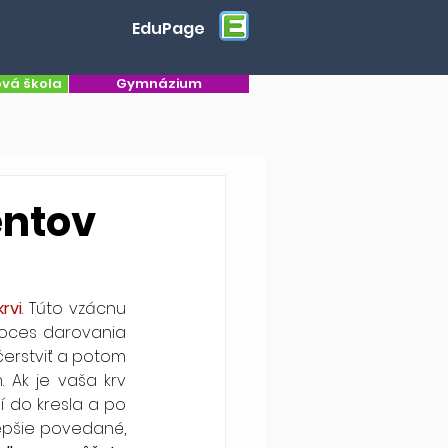
EduPage
ová škola
Gymnázium
entov
rvi
. Túto vzácnu 
Proces darovania 
erstviť a potom 
 Ak je vaša krv 
 do kresla a po 
zhruba 10 minútach vaša krv môže pomáhať inému človeku zachrániť život. Lepšie povedané, 