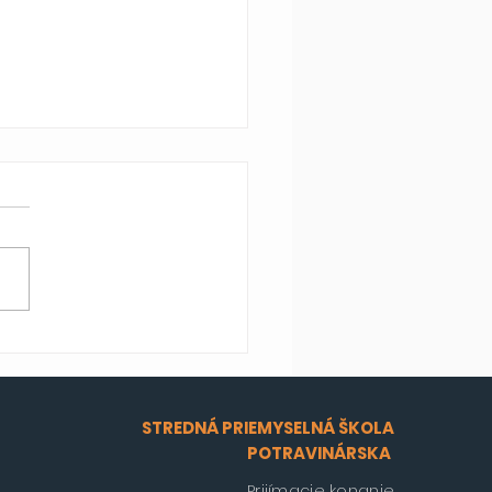
é úspechy cyklistu
inika Ďurana
STREDNÁ PRIEMYSELNÁ ŠKOLA
POTRAVINÁRSKA
Prijímacie konanie