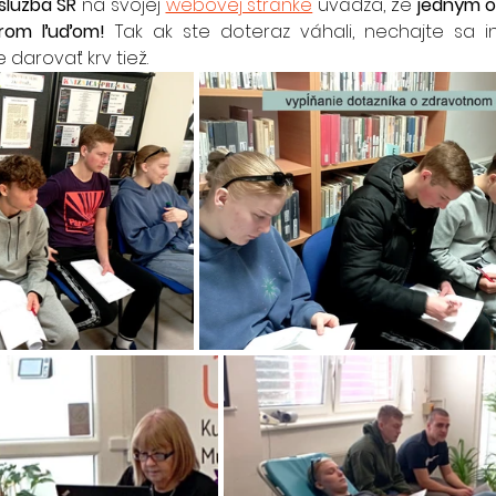
služba SR
 na svojej 
webovej stránke
 uvádza, že
 jedným 
trom ľuďom! 
Tak ak ste doteraz váhali, nechajte sa in
 darovať krv tiež. 