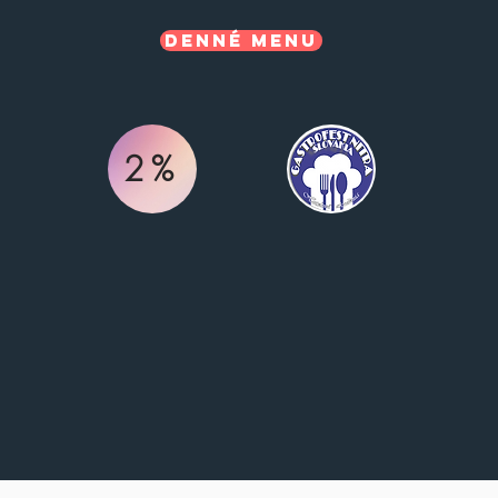
Denné menu
2%