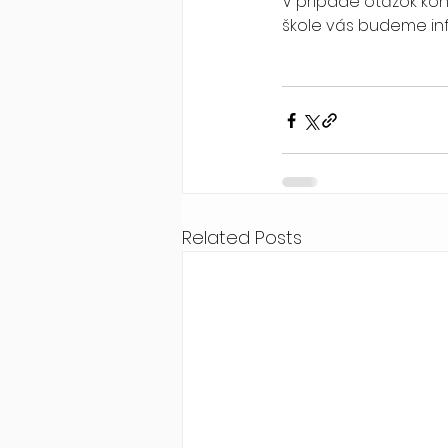
V prípade otázok kon
škole vás budeme in
Related Posts