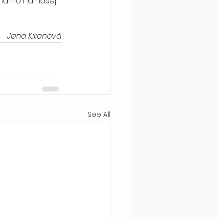
riamo na našej 
Jana Kilianová
See All