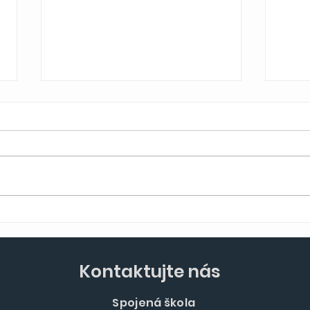
Nové skúsenosti, noví
Nov
ľudia, CHORVÁTSKO!
Dom
Kontaktujte nás
Spojená škola