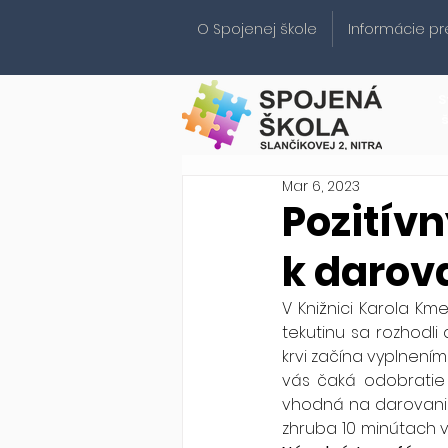
O Spojenej škole
Informácie pr
S
Mar 6, 2023
Pozitív
k darova
V Knižnici Karola Km
tekutinu sa rozhodli 
krvi začína vyplnení
vás čaká odobratie 
vhodná na darovanie,