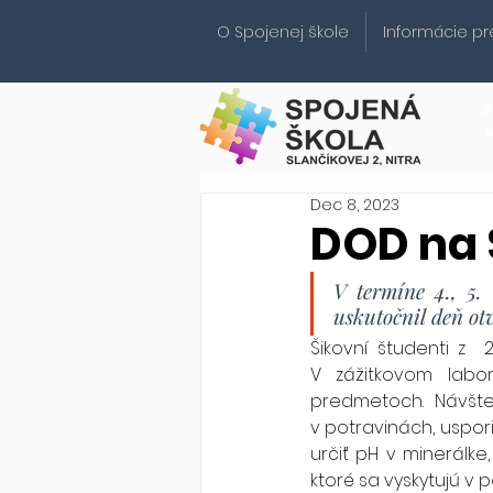
O Spojenej škole
Informácie pr
S
Dec 8, 2023
DOD na 
V termíne 4., 5. 
uskutočnil deň ot
Šikovní študenti z  2
V zážitkovom labo
predmetoch. Návštev
v potravinách, uspori
určiť pH v minerálke
ktoré sa vyskytujú v 