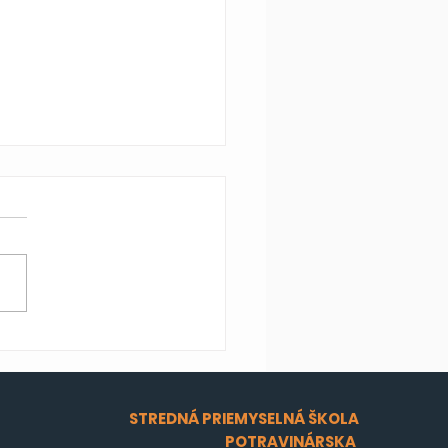
é úspechy cyklistu
inika Ďurana
STREDNÁ PRIEMYSELNÁ ŠKOLA
POTRAVINÁRSKA