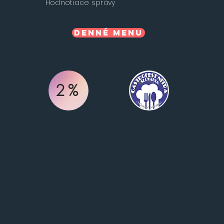
Hodnotiace správy
Denné menu
2%