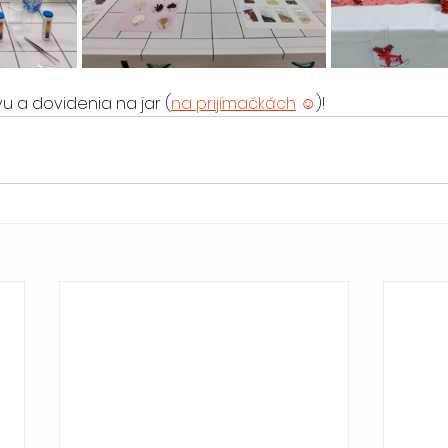
 a dovidenia na jar (
na prijímačkách
☺
)!