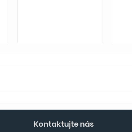
Nové skúsenosti, noví
Nov
ľudia, CHORVÁTSKO!
Dom
Kontaktujte nás