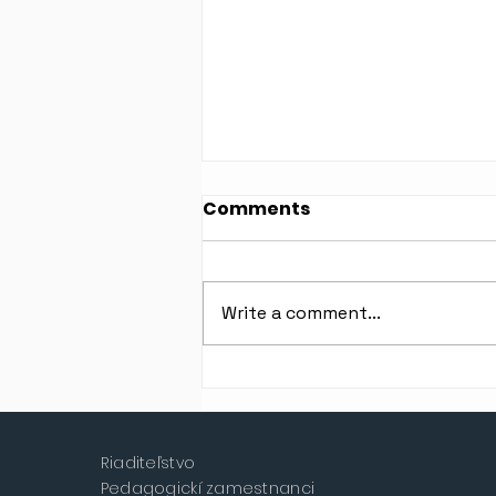
Comments
Write a comment...
Oznam Mliečneho baru >
ZATVORENÉ
Riaditeľstvo
Pedagogickí zamestnanci