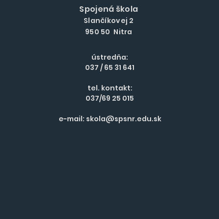
Spojená škola
Slančíkovej 2
950 50 Nitra
ústredňa:
037 / 65 31 641
tel. kontakt:
037/69 25 015
e-mail:
skola@spsnr.edu.sk