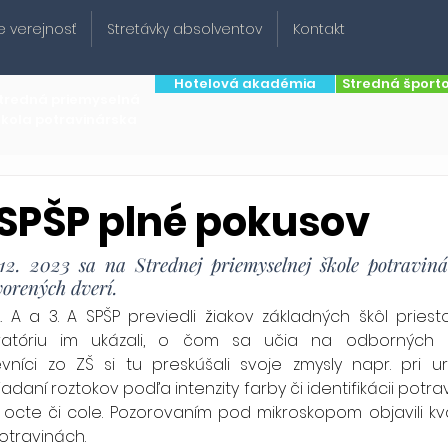
e verejnosť
Stretávky absolventov
Kontakt
Hotelová akadémia
Stredná šport
tredná priemyselná
škola potravinárska
SPŠP plné pokusov
12. 2023 sa na Strednej priemyselnej škole potravinár
vorených dverí.
. A a 3. A SPŠP previedli žiakov základných škôl priesto
ratóriu im ukázali, o čom sa učia na odborných po
níci zo ZŠ si tu preskúšali svoje zmysly napr. pri u
adaní roztokov podľa intenzity farby či identifikácii potrav
, octe či cole. Pozorovaním pod mikroskopom objavili kvas
potravinách.