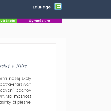
EduPage
ová škola
Gymnázium
skej v Nitre 
rmi našej školy. 
travinárskych 
rčovaní pachov 
ín. Mali možnosť 
inky či plesne, 