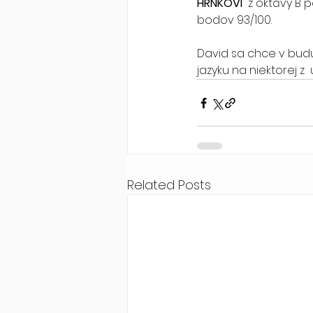
HRNKOVI
  z oktávy B 
bodov 93/100.  
David sa chce v budú
jazyku na niektorej z
Related Posts