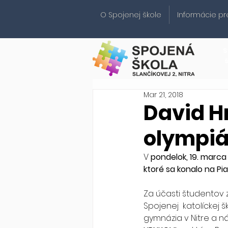
O Spojenej škole
Informácie pr
S
Mar 21, 2018
David H
olympiá
V
 pondelok, 19. marca
ktoré sa konalo na Pi
Za účasti študentov 
Spojenej  katolíckej šk
gymnázia v Nitre a n