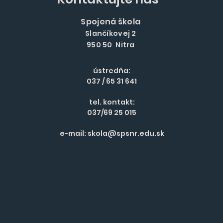
Spojená škola
Slančíkovej 2
950 50 Nitra
ústredňa:
037 / 65 31 641
tel. kontakt:
037/69 25 015
e-mail:
skola@spsnr.edu.sk