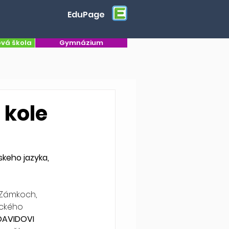
EduPage
ová škola
Gymnázium
 kole
skeho jazyka, 
 Zámkoch, 
ického 
DAVIDOVI 