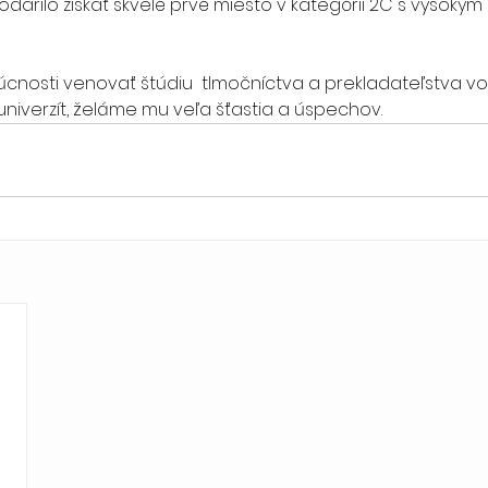
podarilo získať skvelé prvé miesto v kategórii 2C s vysoký
cnosti venovať štúdiu  tlmočníctva a prekladateľstva vo
  univerzít, želáme mu veľa šťastia a úspechov. 