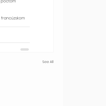
m  počtom 
 francúzskom  
See All