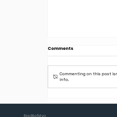
Comments
Commenting on this post isn
info.
Víťazstvo v súťaži Mladý
prekladateľ
Riaditeľstvo