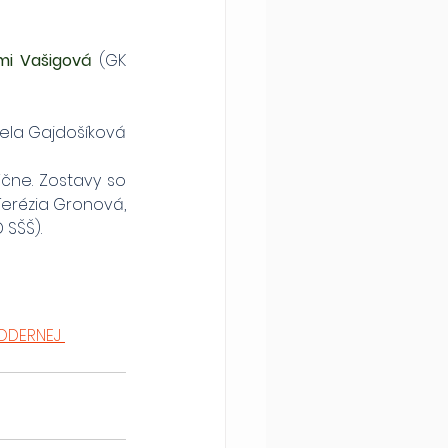
mi Vašigová
 (GK 
abela Gajdošíková
čne. Zostavy so 
Terézia Gronová, 
 SŠŠ).
ODERNEJ 