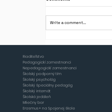
Write a comment...
Oznam Mliečneho baru >
ZATVORENÉ
Riaditeľstvo
Pedagogickí zamestnanci
Nepedagogickí zamestnanci
Školský podporný tím
Školský psychológ
Školský špeciálny pedagóg
Školský internát
Školská jedáleň
Mliečny bar
Erasmus+ na Spojenej škole