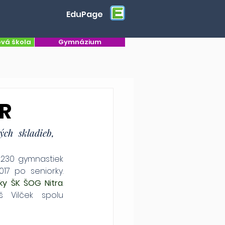
EduPage
ová škola
Gymnázium
SR
ch skladieb, 
 230 gymnastiek 
programu A sa predviedlo v 11 kategóriách od najmladších prípraviek 2017 po seniorky. 
ky ŠK ŠOG Nitra
. 
 Vilček spolu 