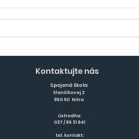
Nové skúsenosti, noví
Nov
ľudia, CHORVÁTSKO!
Dom
Kontaktujte nás
Spojená škola
Slančíkovej 2
950 50 Nitra
ústredňa:
037 / 65 31 641
tel. kontakt: