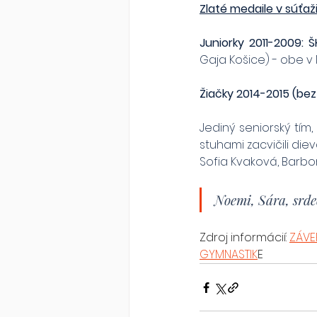
Zlaté medaile v súťaži
Juniorky 2011-2009: 
Gaja Košice) - obe v 
Žiačky 2014-2015 (bez
Jediný seniorský tím
stuhami zacvičili diev
Sofia Kvaková, Barbora
Noemi, Sára, srde
Zdroj informácií: 
ZÁVE
GYMNASTIK
E 