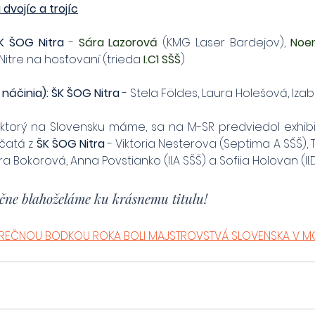
 dvojíc a trojíc
ŠK ŠOG Nitra
 - 
Sára Lazorová
 (KMG Laser Bardejov),
 Noe
Nitre na hosťovaní (trieda 
I.C1 SŠŠ
)
 náčinia): ŠK ŠOG Nitra 
- Stela Földes, Laura Holešová, Iz
, ktorý na Slovensku máme, sa na M-SR predviedol exhibi
čatá z 
ŠK ŠOG Nitra
 - Viktoria Nesterova (Septima A SŠŠ), 
 Bokorová, Anna Povstianko (II.A SŠŠ) a Sofiia Holovan (II.D
čne blahoželáme ku krásnemu titulu!
REČNOU BODKOU ROKA BOLI MAJSTROVSTVÁ SLOVENSKA V M