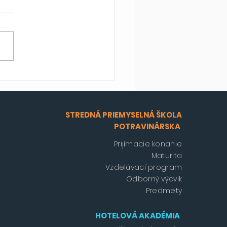
é úspechy cyklistu
inika Ďurana
STREDNÁ PRIEMYSELNÁ ŠKOLA
POTRAVINÁRSKA
Prijímacie konanie
Maturita
Vzdelávací program
Odborný výcvik
Predmety
HOTELOVÁ AKADÉMIA