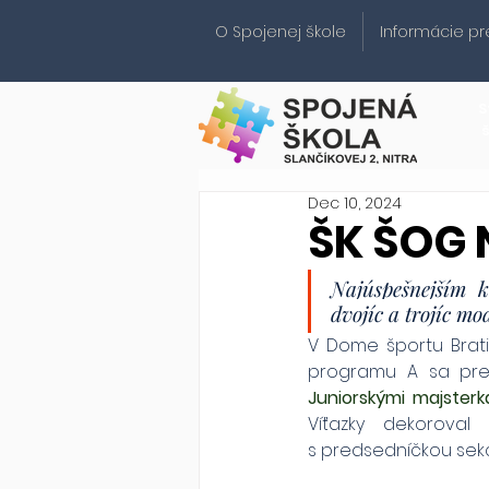
O Spojenej škole
Informácie pr
S
Dec 10, 2024
ŠK ŠOG 
Najúspešnejším k
dvojíc a trojíc m
V Dome športu Bratis
Juniorskými majster
Víťazky dekoroval 
s predsedníčkou sek