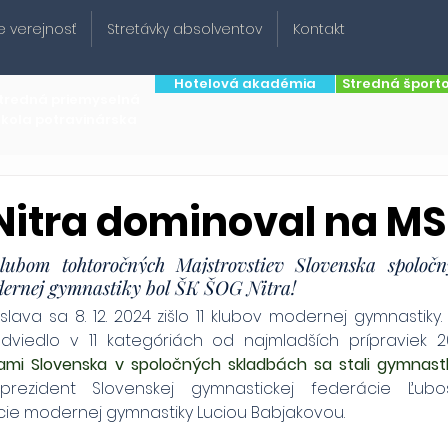
e verejnosť
Stretávky absolventov
Kontakt
Hotelová akadémia
Stredná šport
tredná priemyselná
škola potravinárska
Nitra dominoval na M
lubom tohtoročných Majstrovstiev Slovenska spoločný
odernej gymnastiky bol ŠK ŠOG Nitra!
lava sa 8. 12. 2024 zišlo 11 klubov modernej gymnastiky.
kami Slovenska v spoločných skladbách sa stali gymnast
prezident Slovenskej gymnastickej federácie Ľuboš
cie modernej gymnastiky Luciou Babjakovou. 