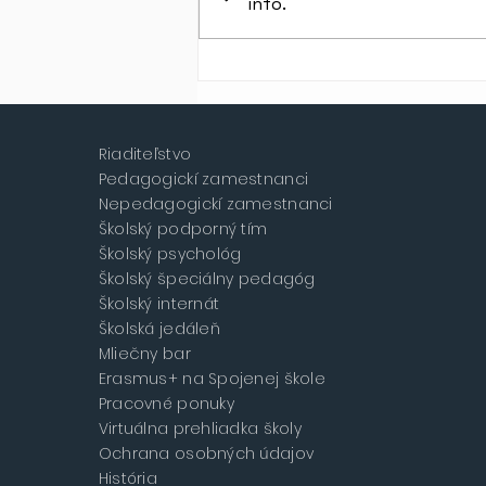
info.
Zlaté atlétky na M SR
družstiev dorastu
Riaditeľstvo
Pedagogickí zamestnanci
Nepedagogickí zamestnanci
Školský podporný tím
Školský psychológ
Školský špeciálny pedagóg
Školský internát
Školská jedáleň
Mliečny bar
Erasmus+ na Spojenej škole
Pracovné ponuky
Virtuálna prehliadka školy
Ochrana osobných údajov
História