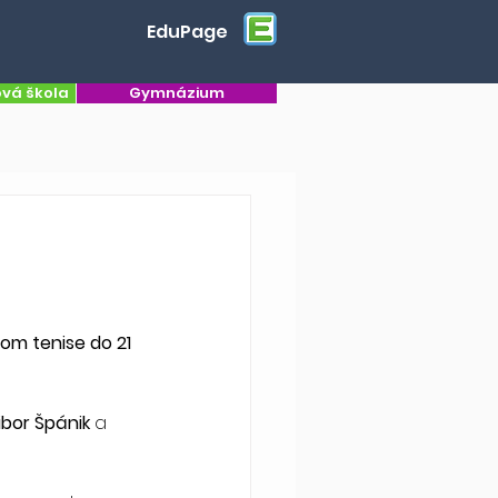
EduPage
ová škola
Gymnázium
om tenise do 21 
ibor Špánik
 a 