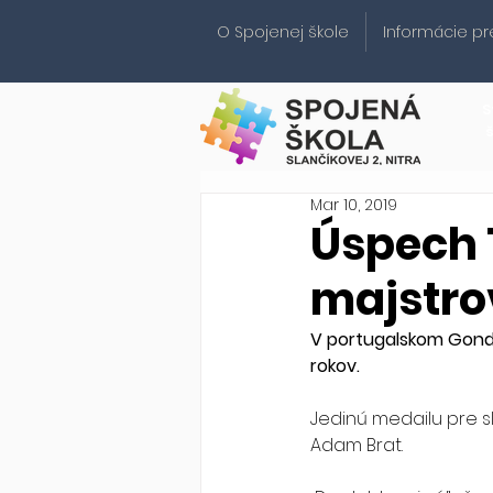
O Spojenej škole
Informácie pr
S
Mar 10, 2019
Úspech 
majstro
V portugalskom Gondo
rokov.
Jedinú medailu pre s
Adam Brat. 