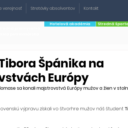
e verejnosť
Stretávky absolventov
Kontakt
Hotelová akadémia
Stredná šport
tredná priemyselná
škola potravinárska
Tibora Špánika na
vstvách Európy
mase sa konali majstrovstvá Európy mužov a žien v stoln
lovenskú výpravu získali vo štvorhre mužov náš študent 
T