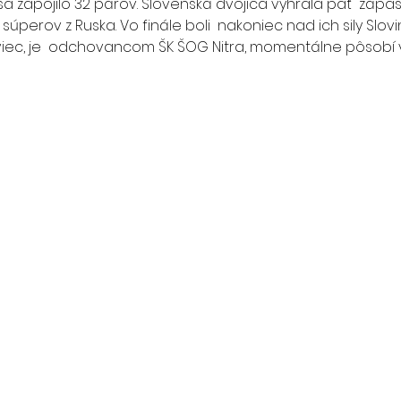
 súperov z Ruska. Vo finále boli  nakoniec nad ich sily Slovin
iec, je  odchovancom ŠK ŠOG Nitra, momentálne pôsobí v