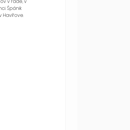
ci. Špánik 
 Havířove.