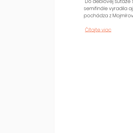
 Do deblovej súťaže sa zapojilo 32 párov. Slovenská dvojica vyhrala päť  zápasov v rade, v 
semifinále vyradila aj
pochádza z Mojmírov
Čítajte viac