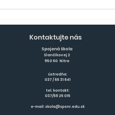
Halové M SR mužov a
žien v atletike
Kontaktujte nás
Spojená škola
Slančíkovej 2
950 50 Nitra
ústredňa:
037 / 65 31 641
tel. kontakt:
037/69 25 015
e-mail:
skola@spsnr.edu.sk